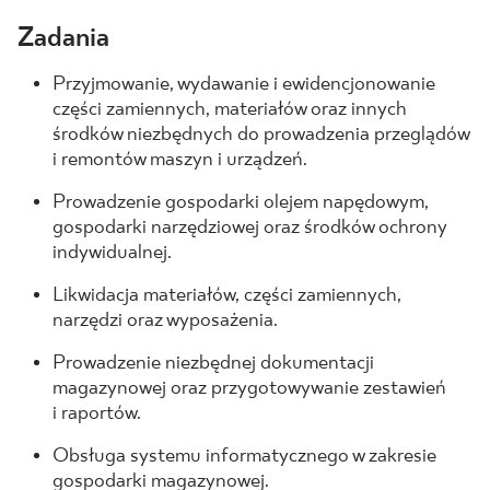
Zadania
BLOG
Przyjmowanie, wydawanie i ewidencjonowanie
GDZIE KUPIĆ
części zamiennych, materiałów oraz innych
środków niezbędnych do prowadzenia przeglądów
O NAS
i remontów maszyn i urządzeń.
Prowadzenie gospodarki olejem napędowym,
KARIERA
gospodarki narzędziowej oraz środków ochrony
indywidualnej.
Likwidacja materiałów, części zamiennych,
MÓJ PROFIL
narzędzi oraz wyposażenia.
Prowadzenie niezbędnej dokumentacji
KONTAKT
magazynowej oraz przygotowywanie zestawień
i raportów.
Obsługa systemu informatycznego w zakresie
PL
EN
SK
DE
UK
RU
gospodarki magazynowej.