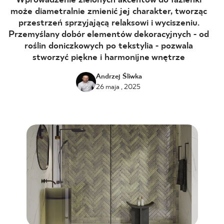
Wprowadzenie zielonych akcentów do łazienki
może diametralnie zmienić jej charakter, tworząc
BLOG
przestrzeń sprzyjającą relaksowi i wyciszeniu.
Przemyślany dobór elementów dekoracyjnych - od
GDZIE KUPIĆ
roślin doniczkowych po tekstylia - pozwala
stworzyć piękne i harmonijne wnętrze
O NAS
Andrzej Śliwka
26 maja , 2025
KARIERA
MÓJ PROFIL
KONTAKT
PL
EN
SK
DE
UK
RU