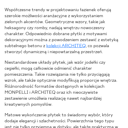
Współczesne trendy w projektowaniu łazienek oferują
szerokie możliwości aranżacyjne z wykorzystaniem
zielonych akcentów. Geometryczne wzory, takie jak
heksagony czy romby, nadają wnętrzu nowoczesny
charakter. Odpowiednio dobrane płytki z motywami
dekoracyjnymi można z powodzeniem zestawić z estetyką
subtelnego betonu z
kolekcji ARCHITEQ
, co pozwala
stworzyć dynamiczną i niepowtarzalną przestrzeń.
Niestandardowe układy płytek, jak wzór jodełki czy
cegiełki, mogą całkowicie odmienić charakter
pomieszczenia. Takie rozwiązania nie tylko przyciągają
wzrok, ale także optycznie modyfikują proporcje wnętrza.
Różnorodność formatów dostępnych w kolekcjach
MONPELLI i ARCHITEQ oraz ich nieoczywiste
zestawienie umożliwia realizację nawet najbardziej
kreatywnych pomysłów.
Matowe wykończenie płytek to świadomy wybór, który
dodaje elegancji i szlachetności. Powierzchnia tego typu
jest nie tylko przyjemna w dotyku, ale także praktyczna w