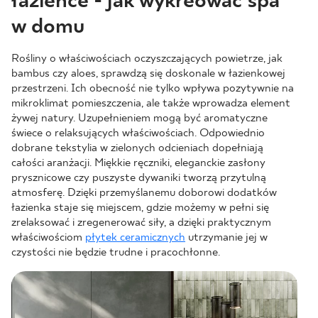
łazience - jak wykreować spa
w domu
Rośliny o właściwościach oczyszczających powietrze, jak
bambus czy aloes, sprawdzą się doskonale w łazienkowej
przestrzeni. Ich obecność nie tylko wpływa pozytywnie na
mikroklimat pomieszczenia, ale także wprowadza element
żywej natury. Uzupełnieniem mogą być aromatyczne
świece o relaksujących właściwościach. Odpowiednio
dobrane tekstylia w zielonych odcieniach dopełniają
całości aranżacji. Miękkie ręczniki, eleganckie zasłony
prysznicowe czy puszyste dywaniki tworzą przytulną
atmosferę. Dzięki przemyślanemu doborowi dodatków
łazienka staje się miejscem, gdzie możemy w pełni się
zrelaksować i zregenerować siły, a dzięki praktycznym
właściwościom
płytek ceramicznych
utrzymanie jej w
czystości nie będzie trudne i pracochłonne.