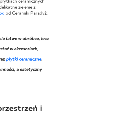
 płytkach ceramicznych
elikatne zielenie z
ood
od Ceramiki Paradyż,
ie łatwe w obróbce, lecz
stać w akcesoriach,
raz
płytki ceramiczne
.
nności, a estetyczny
rzestrzeń i