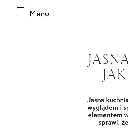
Menu
INSPIRA
JASN
JA
PRODUK
KOLEKCJ
Jasna kuchni
wyglądem i s
elementem w 
sprawi, ż