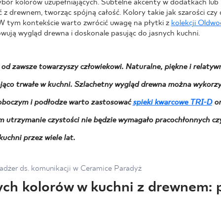
ybór kolorów uzupełniających. Subtelne akcenty w dodatkach lub
z drewnem, tworząc spójną całość. Kolory takie jak szarości czy d
W tym kontekście warto zwrócić uwagę na płytki z
kolekcji Oldw
ują wygląd drewna i doskonale pasując do jasnych kuchni.
od zawsze towarzyszy człowiekowi. Naturalne, piękne i relatywn
ająco trwałe w kuchni. Szlachetny wygląd drewna można wykorzy
roboczym i podłodze warto zastosować
spieki kwarcowe TRI-D
o
m utrzymanie czystości nie będzie wymagało pracochłonnych czy
uchni przez wiele lat.
adżer ds. komunikacji w Ceramice Paradyż
nych kolorów w kuchni z drewnem: p