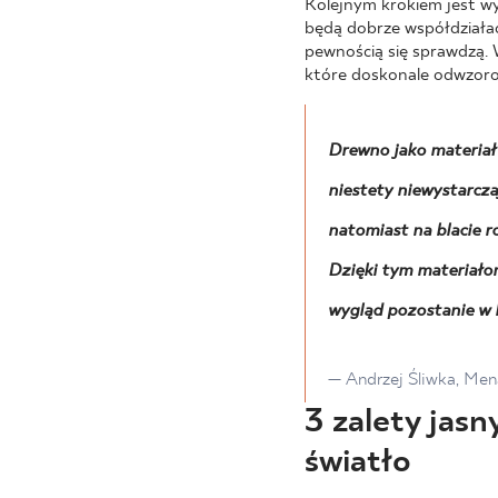
Kolejnym krokiem jest w
będą dobrze współdziałać 
pewnością się sprawdzą. 
które doskonale odwzorow
Drewno jako materiał 
niestety niewystarcz
natomiast na blacie 
Dzięki tym materiało
wygląd pozostanie w k
— Andrzej Śliwka, Men
3 zalety jas
światło