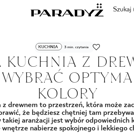
Szukaj
ZADZWOŃ DO NAS
KUCHNIA
3 min. czytania
CJE
A KUCHNIA Z DRE
+48 80
K WYBRAĆ OPTYMA
TY
KOLORY
SKLEP INTERNETOWY
E
a z drewnem to przestrzeń, która może za
44 736
prawić, że będziesz chętniej tam przebyw
takiej aranżacji jest wybór odpowiednich k
e wnętrze nabierze spokojnego i lekkiego c