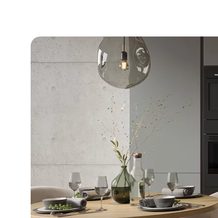
DLA BIZ
BLOG
MÓJ PROFIL
GDZIE KUPIĆ
O NAS
KARIERA
KONTAKT
PL
EN
SK
DE
UK
RU