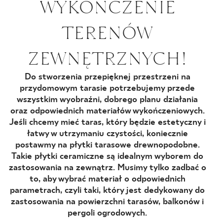
WYKOŃCZENIE
BLOG
TERENÓW
GDZIE KUPIĆ
ZEWNĘTRZNYCH!
O NAS
Do stworzenia przepięknej przestrzeni na
przydomowym tarasie potrzebujemy przede
KARIERA
wszystkim wyobraźni, dobrego planu działania
oraz odpowiednich materiałów wykończeniowych.
Jeśli chcemy mieć taras, który będzie estetyczny i
łatwy w utrzymaniu czystości, koniecznie
MÓJ PROFIL
postawmy na płytki tarasowe drewnopodobne.
Takie płytki ceramiczne są idealnym wyborem do
zastosowania na zewnątrz. Musimy tylko zadbać o
KONTAKT
to, aby wybrać materiał o odpowiednich
parametrach, czyli taki, który jest dedykowany do
zastosowania na powierzchni tarasów, balkonów i
PL
EN
SK
DE
UK
RU
pergoli ogrodowych.