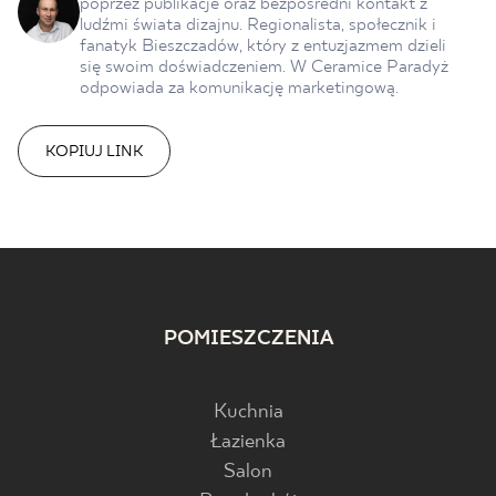
poprzez publikacje oraz bezpośredni kontakt z
ludźmi świata dizajnu. Regionalista, społecznik i
fanatyk Bieszczadów, który z entuzjazmem dzieli
się swoim doświadczeniem. W Ceramice Paradyż
odpowiada za komunikację marketingową.
KOPIUJ LINK
POMIESZCZENIA
Kuchnia
Łazienka
Salon