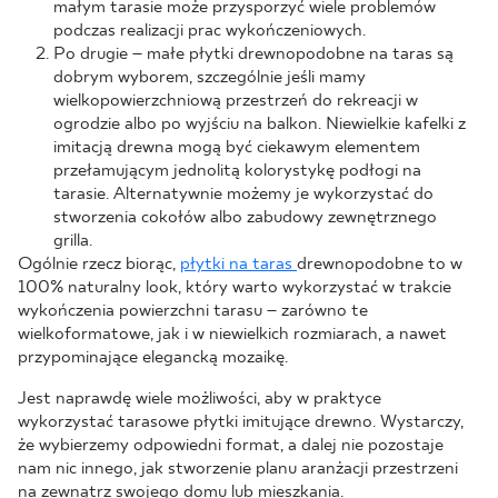
małym tarasie może przysporzyć wiele problemów
podczas realizacji prac wykończeniowych.
Po drugie – małe płytki drewnopodobne na taras są
dobrym wyborem, szczególnie jeśli mamy
wielkopowierzchniową przestrzeń do rekreacji w
ogrodzie albo po wyjściu na balkon. Niewielkie kafelki z
imitacją drewna mogą być ciekawym elementem
przełamującym jednolitą kolorystykę podłogi na
tarasie. Alternatywnie możemy je wykorzystać do
stworzenia cokołów albo zabudowy zewnętrznego
grilla.
Ogólnie rzecz biorąc,
płytki na taras
drewnopodobne to w
100% naturalny look, który warto wykorzystać w trakcie
wykończenia powierzchni tarasu – zarówno te
wielkoformatowe, jak i w niewielkich rozmiarach, a nawet
przypominające elegancką mozaikę.
Jest naprawdę wiele możliwości, aby w praktyce
wykorzystać tarasowe płytki imitujące drewno. Wystarczy,
że wybierzemy odpowiedni format, a dalej nie pozostaje
nam nic innego, jak stworzenie planu aranżacji przestrzeni
na zewnątrz swojego domu lub mieszkania.