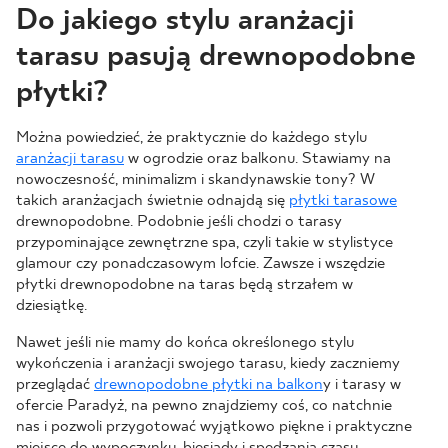
Do jakiego stylu aranżacji
tarasu pasują drewnopodobne
płytki?
Można powiedzieć, że praktycznie do każdego stylu
aranżacji tarasu
w ogrodzie oraz balkonu. Stawiamy na
nowoczesność, minimalizm i skandynawskie tony? W
takich aranżacjach świetnie odnajdą się
płytki tarasowe
drewnopodobne. Podobnie jeśli chodzi o tarasy
przypominające zewnętrzne spa, czyli takie w stylistyce
glamour czy ponadczasowym lofcie. Zawsze i wszędzie
płytki drewnopodobne na taras będą strzałem w
dziesiątkę.
Nawet jeśli nie mamy do końca określonego stylu
wykończenia i aranżacji swojego tarasu, kiedy zaczniemy
przeglądać
drewnopodobne płytki na balkon
y i tarasy w
ofercie Paradyż, na pewno znajdziemy coś, co natchnie
nas i pozwoli przygotować wyjątkowo piękne i praktyczne
miejsce do wypoczynku, biesiady i spędzania czasu