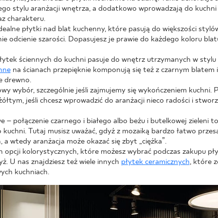
go stylu aranżacji wnętrza, a dodatkowo wprowadzają do kuchni n
z charakteru.
idealne płytki nad blat kuchenny, które pasują do większości sty
e odcienie szarości. Dopasujesz je prawie do każdego koloru bl
płytek ściennych do kuchni pasuje do wnętrz utrzymanych w stylu
enne
na ścianach przepięknie komponują się też z czarnym blatem i
e drewno.
wy wybór, szczególnie jeśli zajmujemy się wykończeniem kuchni. 
ółtym, jeśli chcesz wprowadzić do aranżacji nieco radości i stworz
 – połączenie czarnego i białego albo beżu i butelkowej zieleni to
 kuchni. Tutaj musisz uważać, gdyż z mozaiką bardzo łatwo przesa
h, a wtedy aranżacja może okazać się zbyt „ciężka”.
ch opcji kolorystycznych, które możesz wybrać podczas zakupu p
ż. U nas znajdziesz też wiele innych
płytek ceramicznych
, które 
ych kuchniach.