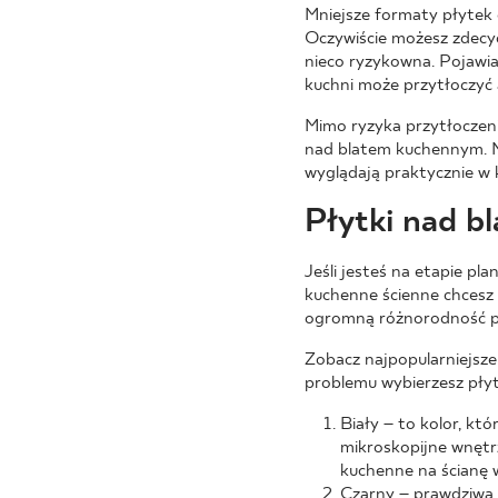
Mniejsze formaty płytek 
Oczywiście możesz zdecydo
nieco ryzykowna. Pojawia
kuchni może przytłoczyć 
Mimo ryzyka przytłoczeni
nad blatem kuchennym. N
wyglądają praktycznie w 
Płytki nad bl
Jeśli jesteś na etapie pl
kuchenne ścienne chcesz 
ogromną różnorodność pł
Zobacz najpopularniejsze
problemu wybierzesz płyt
Biały – to kolor, kt
mikroskopijne wnętrz
kuchenne na ścianę w
Czarny – prawdziwa k