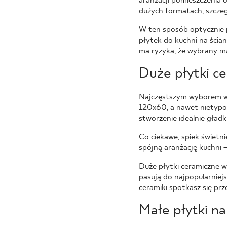
aranżacji pomieszczenia
dużych formatach, szczeg
W ten sposób optycznie 
płytek do kuchni na ścia
ma ryzyka, że wybrany ma
Duże płytki ce
Najczęstszym wyborem wi
120x60, a nawet nietyp
stworzenie idealnie gładk
Co ciekawe, spiek świet
spójną aranżację kuchni 
Duże płytki ceramiczne w
pasują do najpopularniej
ceramiki spotkasz się pr
Małe płytki na