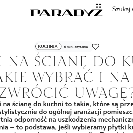
Szukaj
ZADZWOŃ DO NAS
KUCHNIA
6 min. czytania
CJE
I NA ŚCIANĘ DO 
+48 80
JAKIE WYBRAĆ I NA
TY
ZWRÓCIĆ UWAGĘ
SKLEP INTERNETOWY
E
i na ścianę do kuchni to takie, które są pr
44 736
ylistycznie do ogólnej aranżacji pomieszc
etnia odporność na uszkodzenia mechanicz
ia – to podstawa, jeśli wybieramy płytki 