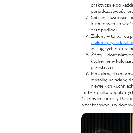
praktycznie do każde
ponadczasowości ora
Odcienie szarości – 
kuchennych to właśni
oraz podłogi.
Zielony – ta barwa 
Zielone płytki kuch
imitujących naturaln
Żółty – dość nietypo
kuchenne w kolorze ż
przestrzeń.
Mozaiki wielokolorowe
mozaikę na ścianę do
niewielkich kuchniac
To tylko kilka popularny
ściennych z oferty Parady
o zastosowaniu w domow