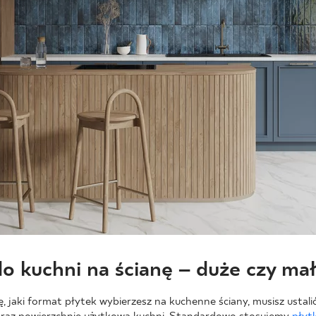
do kuchni na ścianę – duże czy ma
, jaki format płytek wybierzesz na kuchenne ściany, musisz ustal