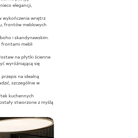
ieco elegancji,
lów wykończenia wnętrz
atu, frontów meblowych
 boho i skandynawskim.
 frontami mebli
Postaw na płytki ścienne
yć wyróżniającą się
 przepis na idealną
dzić, szczególnie w
łytek kuchennych
zostały stworzone z myślą