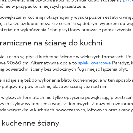
 oraz powierzchnię użytkową kuchni. Standardowo stosujemy
płyt
ólnie w przypadku mniejszych przestrzeni.
powiększamy kuchnię i utrzymujemy wysoki poziom estetyki wnęt
nę, a także ozdobne mozaiki z ceramiki są dobrym wyborem do wię
teriał do wykończenia ścian przytłoczy aranżację pomieszczenia.
ramiczne na ścianę do kuchni
elu osób są płytki kuchenne ścienne w większych formatach. Po
owe 90x60 cm. Alternatywna opcja to
spieki kwarcowe
Paradyż, k
iej powierzchni ściany bez widocznych fug i miejsc łączenia płyt.
nie nadaje się też do wykonania blatu kuchennego, a w ten spos
– połączymy powierzchnię blatu ze ścianą tuż nad nim.
 większych formatach nie tylko optycznie powiększają przestrzeń,
szych stylów wykończenia wnętrz domowych. Z dużymi rozmiarami
zede wszystkim w kuchniach nowoczesnych, loftowych oraz skandy
 kuchenne ściany