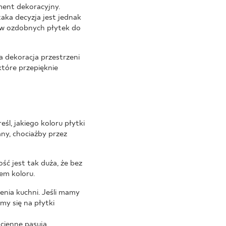
ment dekoracyjny.
taka decyzja jest jednak
tów ozdobnych płytek do
a dekoracja przestrzeni
tóre przepięknie
śl, jakiego koloru płytki
ny, chociażby przez
ść jest tak duża, że bez
em koloru.
zenia kuchni. Jeśli mamy
my się na płytki
ścienne pasują