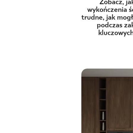
DLA BIZ
Zobacz, j
wykończenia ś
trudne, jak mog
podczas zak
BLOG
kluczowych
MÓJ PROFIL
GDZIE KUPIĆ
O NAS
KARIERA
KONTAKT
PL
EN
SK
DE
UK
RU