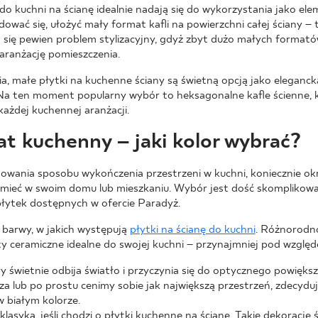
do kuchni na ścianę idealnie nadają się do wykorzystania jako ele
wać się, ułożyć mały format kafli na powierzchni całej ściany – 
 się pewien problem stylizacyjny, gdyż zbyt dużo małych forma
aranżację pomieszczenia.
a, małe płytki na kuchenne ściany są świetną opcją jako eleganck
a ten moment popularny wybór to heksagonalne kafle ścienne, k
każdej kuchennej aranżacji.
at kuchenny – jaki kolor wybrać?
anowania sposobu wykończenia przestrzeni w kuchni, koniecznie okre
mieć w swoim domu lub mieszkaniu. Wybór jest dość skomplikowa
ytek dostępnych w ofercie Paradyż.
 barwy, w jakich występują
płytki na ścianę do kuchni
. Różnorodno
y ceramiczne idealne do swojej kuchni – przynajmniej pod względ
óry świetnie odbija światło i przyczynia się do optycznego powięks
a lub po prostu cenimy sobie jak największą przestrzeń, zdecyduj
 białym kolorze.
lasyka, jeśli chodzi o płytki kuchenne na ścianę. Takie dekoracje 