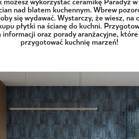
NESU
ak możesz wykorzystać ceramikę Paradyż w
cian nad blatem kuchennym. Wbrew pozoro
FOLLOW US
łoby się wydawać. Wystarczy, że wiesz, na 
upu płytki na ścianę do kuchni. Przygotow
 informacji oraz porady aranżacyjne, któr
przygotować kuchnię marzeń!