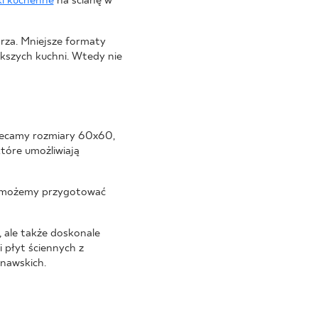
ki kuchenne
na ścianę w
rza. Mniejsze formaty
kszych kuchni. Wtedy nie
lecamy rozmiary 60x60,
tóre umożliwiają
ób możemy przygotować
 ale także doskonale
 płyt ściennych z
nawskich.