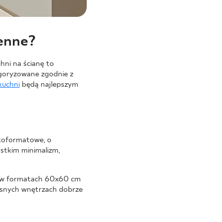
henne?
hni na ścianę to
goryzowane zgodnie z
kuchni
będą najlepszym
lkoformatowe, o
stkim minimalizm,
yż w formatach 60x60 cm
esnych wnętrzach dobrze