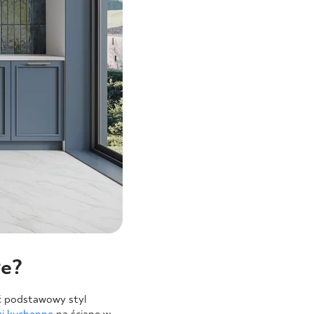
łe?
ić podstawowy styl