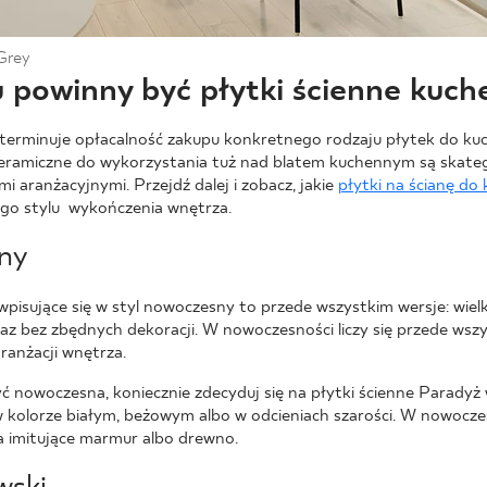
Grey
u powinny być płytki ścienne kuc
eterminuje opłacalność zakupu konkretnego rodzaju płytek do kuc
ceramiczne do wykorzystania tuż nad blatem kuchennym są skate
mi aranżacyjnymi. Przejdź dalej i zobacz, jakie
płytki na ścianę do 
go stylu wykończenia wnętrza.
ny
wpisujące się w styl nowoczesny to przede wszystkim wersje: wie
 bez zbędnych dekoracji. W nowoczesności liczy się przede wszy
ranżacji wnętrza.
yć nowoczesna, koniecznie zdecyduj się na płytki ścienne Parad
w kolorze białym, beżowym albo w odcieniach szarości. W nowocz
a imitujące marmur albo drewno.