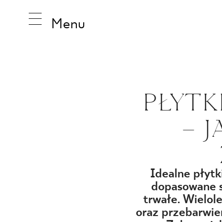
Menu
INSPIRA
PŁYTK
– 
PRODUK
KOLEKCJ
Idealne płytk
dopasowane st
trwałe. Wielol
oraz przebarwien