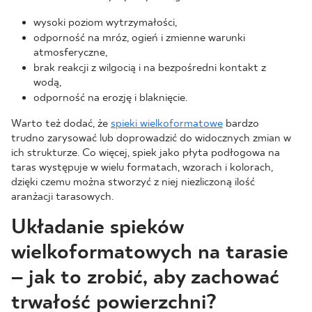
wysoki poziom wytrzymałości,
odporność na mróz, ogień i zmienne warunki
atmosferyczne,
brak reakcji z wilgocią i na bezpośredni kontakt z
wodą,
odporność na erozję i blaknięcie.
Warto też dodać, że
spieki wielkoformatowe
bardzo
trudno zarysować lub doprowadzić do widocznych zmian w
ich strukturze. Co więcej, spiek jako płyta podłogowa na
taras występuje w wielu formatach, wzorach i kolorach,
dzięki czemu można stworzyć z niej niezliczoną ilość
aranżacji tarasowych.
Układanie spieków
wielkoformatowych na tarasie
– jak to zrobić, aby zachować
trwałość powierzchni?