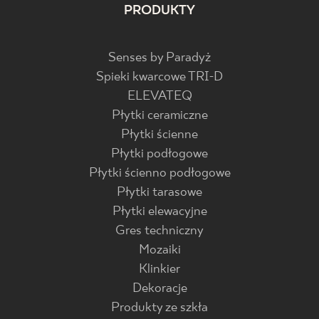
PRODUKTY
Senses by Paradyż
Spieki kwarcowe TRI-D
ELEVATEQ
Płytki ceramiczne
Płytki ścienne
Płytki podłogowe
Płytki ścienno podłogowe
Płytki tarasowe
Płytki elewacyjne
Gres techniczny
Mozaiki
Klinkier
Dekoracje
Produkty ze szkła