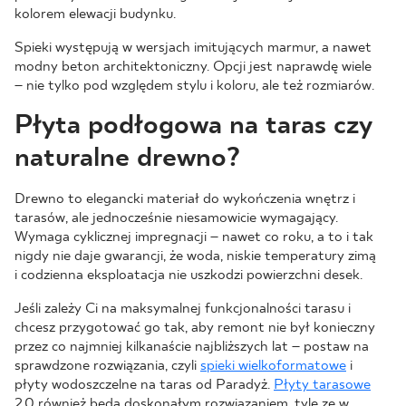
kolorem elewacji budynku.
Spieki występują w wersjach imitujących marmur, a nawet
modny beton architektoniczny. Opcji jest naprawdę wiele
– nie tylko pod względem stylu i koloru, ale też rozmiarów.
Płyta podłogowa na taras czy
naturalne drewno?
Drewno to elegancki materiał do wykończenia wnętrz i
tarasów, ale jednocześnie niesamowicie wymagający.
Wymaga cyklicznej impregnacji – nawet co roku, a to i tak
nigdy nie daje gwarancji, że woda, niskie temperatury zimą
i codzienna eksploatacja nie uszkodzi powierzchni desek.
Jeśli zależy Ci na maksymalnej funkcjonalności tarasu i
chcesz przygotować go tak, aby remont nie był konieczny
przez co najmniej kilkanaście najbliższych lat – postaw na
sprawdzone rozwiązania, czyli
spieki wielkoformatowe
i
płyty wodoszczelne na taras od Paradyż.
Płyty tarasowe
2.0 również będą doskonałym rozwiązaniem, tyle ze w