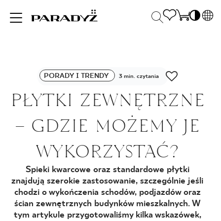
PL
EN
INSPIRACJE
SK
Po
PORADY I TRENDY
DE
3 min. czytania
S
UK
PŁYTKI ZEWNĘTRZNE
S
PRODUKTY
RU
K
– GDZIE MOŻEMY JE
KOLEKCJE
WYKORZYSTAĆ?
Spieki kwarcowe oraz standardowe płytki
DLA BIZNESU
znajdują szerokie zastosowanie, szczególnie jeśli
chodzi o wykończenia schodów, podjazdów oraz
ścian zewnętrznych budynków mieszkalnych. W
tym artykule przygotowaliśmy kilka wskazówek,