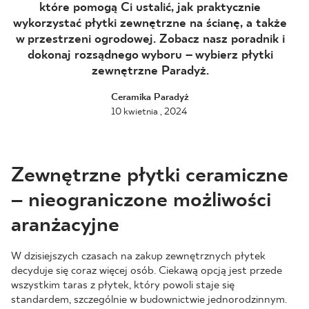
które pomogą Ci ustalić, jak praktycznie
wykorzystać płytki zewnętrzne na ścianę, a także
BLOG
w przestrzeni ogrodowej. Zobacz nasz poradnik i
dokonaj rozsądnego wyboru – wybierz płytki
GDZIE KUPIĆ
zewnętrzne Paradyż.
O NAS
Ceramika Paradyż
10 kwietnia , 2024
KARIERA
Zewnętrzne płytki ceramiczne
MÓJ PROFIL
– nieograniczone możliwości
aranżacyjne
KONTAKT
W dzisiejszych czasach na zakup zewnętrznych płytek
decyduje się coraz więcej osób. Ciekawą opcją jest przede
wszystkim taras z płytek, który powoli staje się
PL
EN
SK
DE
UK
RU
standardem, szczególnie w budownictwie jednorodzinnym.