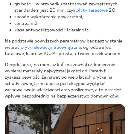
grubość – w przypadku zastosowań zewnętrznych
standardem jest 20 mm, czyli
płyty tarasowe
2.0,
sposób wykończenia powierzchni,
cena za m2,
klasa antypoślizgowości i ścieralności.
Na podstawie powyższych parametrów będziesz w stanie
wybrać
płytki elewacyjne zewnętrzne
, ogrodowe lub
tarasowe, które w 100% sprostają Twoim oczekiwaniom.
Decydując się na montaż kafli na zewnątrz, koniecznie
wybieraj materiały najwyższej jakości od Paradyż –
zyskasz pewność, że nawet po wielu latach płytka na
schody zewnętrzne będzie perfekcyjnie wyglądać i
zachowa swoje właściwości antypoślizgowe, a to przecież
wpływa bezpośrednio na bezpieczeństwo domowników.