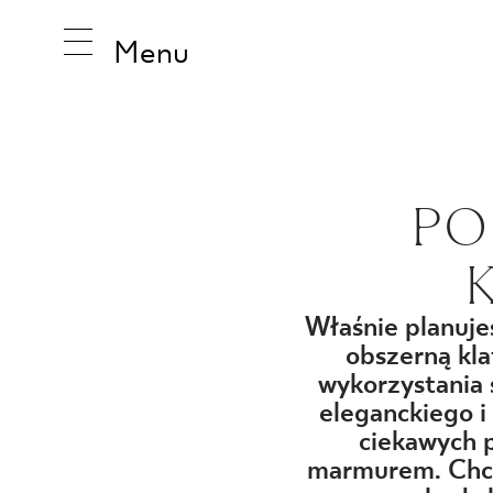
Menu
INSPIRA
PO
PRODUK
Właśnie planuj
obszerną kla
KOLEKCJ
wykorzystania
eleganckiego i
ciekawych p
marmurem. Chces