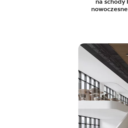
DLA BIZ
na schody
nowoczesne 
BLOG
MÓJ PROFIL
GDZIE KUPIĆ
O NAS
KARIERA
KONTAKT
PL
EN
SK
DE
UK
RU