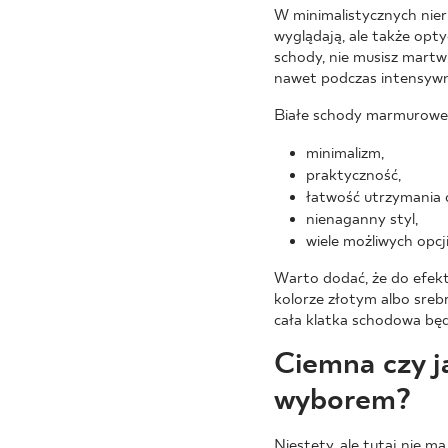
W minimalistycznych nie
wyglądają, ale także opt
schody, nie musisz martwi
nawet podczas intensywn
Białe schody marmurowe 
minimalizm,
praktyczność,
łatwość utrzymania c
nienaganny styl,
wiele możliwych opc
Warto dodać, że do efek
kolorze złotym albo sreb
cała klatka schodowa będ
Ciemna czy j
wyborem?
Niestety, ale tutaj nie m