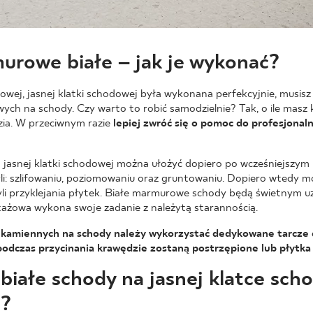
rowe białe – jak je wykonać?
wej, jasnej klatki schodowej była wykonana perfekcyjnie, musis
ch na schody. Czy warto to robić samodzielnie? Tak, o ile masz
zia. W przeciwnym razie
lepiej zwróć się o pomoc do profesjonal
 jasnej klatki schodowej można ułożyć dopiero po wcześniejszym
li: szlifowaniu, poziomowaniu oraz gruntowaniu. Dopiero wtedy m
czyli przyklejania płytek. Białe marmurowe schody będą świetnym
ntażowa wykona swoje zadanie z należytą starannością.
k kamiennych na schody należy wykorzystać dedykowane tarcze
podczas przycinania krawędzie zostaną postrzępione lub płytka 
iałe schody na jasnej klatce sch
e?