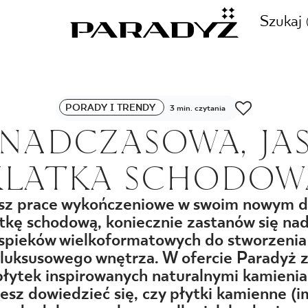
Szukaj
ZADZWOŃ DO NAS
PORADY I TRENDY
3 min. czytania
CJE
NADCZASOWA, JA
+48 80
KLATKA SCHODOW
TY
esz prace wykończeniowe w swoim nowym d
tkę schodową, koniecznie zastanów się na
SKLEP INTERNETOWY
E
 spieków wielkoformatowych do stworzenia
44 736
 luksusowego wnętrza. W ofercie Paradyż z
łytek inspirowanych naturalnymi kamieniam
z dowiedzieć się, czy płytki kamienne (i