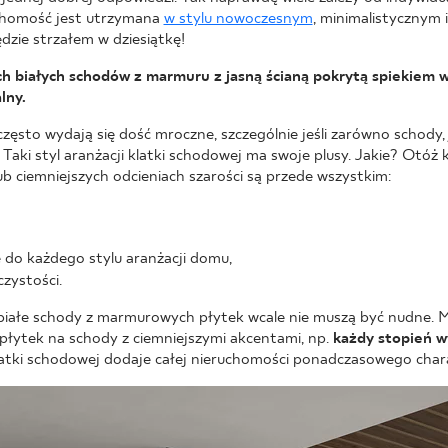
chomość jest utrzymana
w stylu nowoczesnym
, minimalistycznym
dzie strzałem w dziesiątkę!
h białych schodów z marmuru z jasną ścianą pokrytą spiekiem
lny.
ęsto wydają się dość mroczne, szczególnie jeśli zarówno schody, 
 Taki styl aranżacji klatki schodowej ma swoje plusy. Jakie? Otó
ub ciemniejszych odcieniach szarości są przede wszystkim:
 do każdego stylu aranżacji domu,
zystości.
 białe schody z marmurowych płytek wcale nie muszą być nudne. 
 płytek na schody z ciemniejszymi akcentami, np.
każdy stopień w
klatki schodowej dodaje całej nieruchomości ponadczasowego char