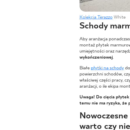
Kolekcja Terazzo
White
Schody marmu
Aby aranżacja ponadczaso
montaż płytek marmurowy
umiejętności oraz narzęd
wykończeniowej
.
Białe
płytki na schody
do
powierzchni schodów, czy
właściwej części pracy, 
aranżacji, o ile ekipa mo
Uwaga! Do cięcia płyte
temu nie ma ryzyka, że 
Nowoczesne b
warto czy ni