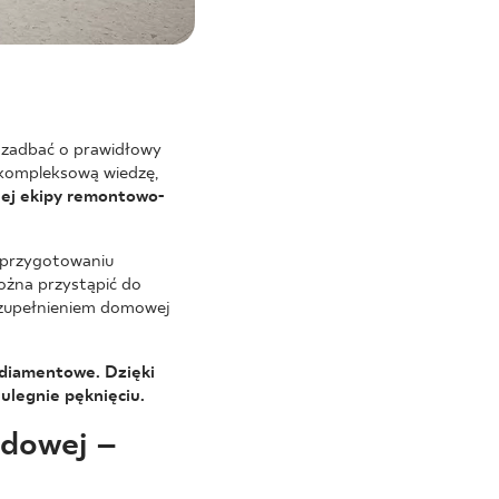
z zadbać o prawidłowy
 kompleksową wiedzę,
nej ekipy remontowo-
 przygotowaniu
ożna przystąpić do
 uzupełnieniem domowej
 diamentowe. Dzięki
ulegnie pęknięciu.
odowej –