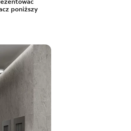
rezentować
acz poniższy