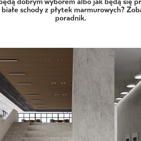
NESU
 będą dobrym wyborem albo jak będą się p
białe schody z płytek marmurowych? Zob
FOLLOW US
poradnik.