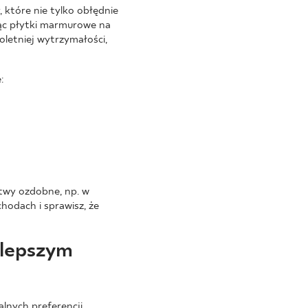
które nie tylko obłędnie
jąc płytki marmurowe na
oletniej wytrzymałości,
:
twy ozdobne, np. w
hodach i sprawisz, że
 lepszym
alnych preferencji