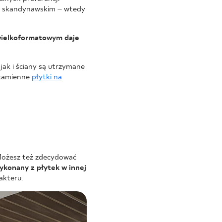
 i skandynawskim – wtedy
 wielkoformatowym daje
jak i ściany są utrzymane
ż kamienne
płytki na
Możesz też zdecydować
ykonany z płytek w innej
akteru.