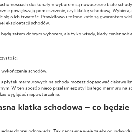
ruchomościach doskonałym wyborem są nowoczesne białe schody, 
ycznie powiększają pomieszczenie, czyli klatkę schodową. Wybiera
ć się o ich trwałość. Prawidłowo ułożone kafle są gwarantem wiel
ej eksploatacji schodów.
będą zatem dobrym wyborem, ale tylko wtedy, kiedy cenisz sobie
zystości,
ji wykończenia schodów.
tu płytek marmurowych na schody możesz dopasować ciekawe lis
rnym. W ten sposób nieco przełamiesz styl białego marmuru na sc
zie wyglądać niepowtarzalnie.
asna klatka schodowa – co będzie
a jednej dobrej odpowiedzi. Tak naprawdę wiele zależy od indywidu