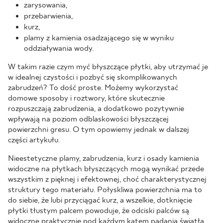
zarysowania,
przebarwienia,
kurz,
plamy z kamienia osadzającego się w wyniku
oddziaływania wody.
W takim razie czym myć błyszczące płytki, aby utrzymać je
w idealnej czystości i pozbyć się skomplikowanych
zabrudzeń? To dość proste. Możemy wykorzystać
domowe sposoby i roztwory, które skutecznie
rozpuszczają zabrudzenia, a dodatkowo pozytywnie
wpływają na poziom odblaskowości błyszczącej
powierzchni gresu. O tym opowiemy jednak w dalszej
części artykułu.
Nieestetyczne plamy, zabrudzenia, kurz i osady kamienia
widoczne na płytkach błyszczących mogą wynikać przede
wszystkim z pięknej i efektownej, choć charakterystycznej
struktury tego materiału. Połyskliwa powierzchnia ma to
do siebie, że lubi przyciągać kurz, a wszelkie, dotknięcie
płytki tłustym palcem powoduje, że odciski palców są
widoczne praktycznie pod każdym kątem padania światła.