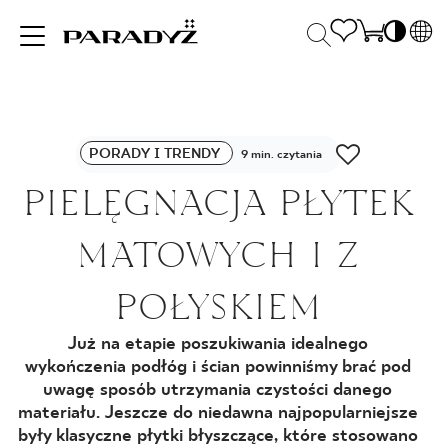
PL
EN
INSPIRACJE
SK
Po
PORADY I TRENDY
DE
9 min. czytania
S
UK
PIELĘGNACJA PŁYTEK
S
PRODUKTY
RU
K
MATOWYCH I Z
KOLEKCJE
POŁYSKIEM
Już na etapie poszukiwania idealnego
DLA BIZNESU
wykończenia podłóg i ścian powinniśmy brać pod
uwagę sposób utrzymania czystości danego
materiału. Jeszcze do niedawna najpopularniejsze
były klasyczne płytki błyszczące, które stosowano