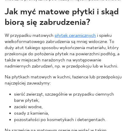
Jak myć matowe płytki i skąd
biorą się zabrudzenia?
W przypadku matowych
płytek ceramicznych
i spieku
wielkoformatowego zabrudzenia są mniej widoczne. To
duży atut takiego sposobu wykończenia materiału, który
przekonuje do położenia płytek na powierzchni podłóg, a
także w miejscach narażonych na występowanie
nadmiernych zabrudzeń, np. w przedpokoju lub w kuchni.
Na płytkach matowych w kuchni, łazience lub przedpokoju
najczęściej zauważymy:
sierść zwierząt, szczególnie w przypadku ciemnych
barw płytek,
zacieki wodne,
osady z kamienia,
pozostałości po kosmetykach i detergentach.
Na szczęście na matowym gresie nie widać w takim