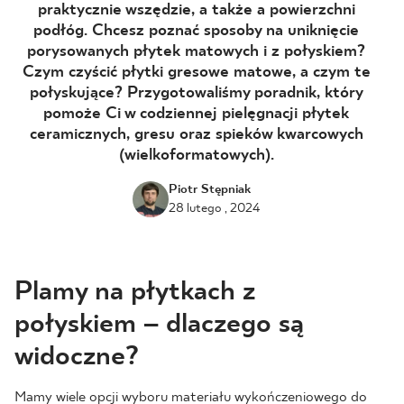
praktycznie wszędzie, a także a powierzchni
podłóg. Chcesz poznać sposoby na uniknięcie
BLOG
porysowanych płytek matowych i z połyskiem?
Czym czyścić płytki gresowe matowe, a czym te
GDZIE KUPIĆ
połyskujące? Przygotowaliśmy poradnik, który
pomoże Ci w codziennej pielęgnacji płytek
O NAS
ceramicznych, gresu oraz spieków kwarcowych
(wielkoformatowych).
KARIERA
Piotr Stępniak
28 lutego , 2024
MÓJ PROFIL
Plamy na płytkach z
KONTAKT
połyskiem – dlaczego są
widoczne?
PL
EN
SK
DE
UK
RU
Mamy wiele opcji wyboru materiału wykończeniowego do