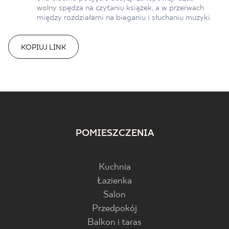
wolny spędza na czytaniu książek, a w przerwach
między rozdziałami na bieganiu i słuchaniu muzyki.
KOPIUJ LINK
POMIESZCZENIA
Kuchnia
Łazienka
Salon
Przedpokój
Balkon i taras