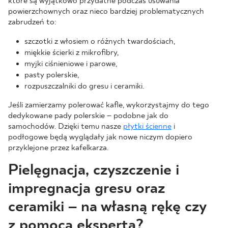
które są wyjątkowo przydatne podczas usuwania
powierzchownych oraz nieco bardziej problematycznych
zabrudzeń to:
szczotki z włosiem o różnych twardościach,
miękkie ścierki z mikrofibry,
myjki ciśnieniowe i parowe,
pasty polerskie,
rozpuszczalniki do gresu i ceramiki.
Jeśli zamierzamy polerować kafle, wykorzystajmy do tego
dedykowane pady polerskie – podobne jak do
samochodów. Dzięki temu nasze
płytki ścienne
i
podłogowe będą wyglądały jak nowe niczym dopiero
przyklejone przez kafelkarza.
Pielęgnacja, czyszczenie i
impregnacja gresu oraz
ceramiki – na własną rękę czy
z pomocą eksperta?