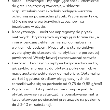
Skład – czyszczące i impregnujące środki chemiczne
do gresu najczęściej zawierają w składzie
rozpuszczalniki oraz składniki budujące warstwę
ochronną na powierzchni płytek. Wybierajmy takie,
które nie generują brzydkich zapachów i są
bezpieczne w użyciu.
Konsystencja – niektóre impregnaty do płytek
matowych i błyszczących występują w formie żelu, a
inne w bardziej ciekłej formie, np. do malowania
wałkiem lub pędzlem. Preparaty w stanie ciekłym
wybierajmy do stosowania na płytkach o porowatej
powierzchni. Wtedy łatwiej rozprowadzać roztwór.
Gęstość – ten czynnik wpływa bezpośrednio na to,
jak szybko impregnat do płytek z połyskiem lub w
macie zostanie wchłonięty do materiału. Optymalna
wartość gęstości środków pielęgnacyjnych do
ceramiki waha się na poziomie od 0,75 do 0,85 g/cm3.
Wydajność – dobry nabłyszczacz i impregnat do
płytek powinien wystarczać na pomalowanie metra
kwadratowego powierzchni przy zużyciu na poziomie
do 30-40 ml substancji.