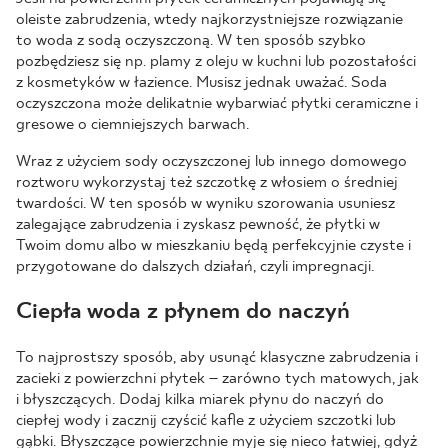
oleiste zabrudzenia, wtedy najkorzystniejsze rozwiązanie
to woda z sodą oczyszczoną. W ten sposób szybko
pozbędziesz się np. plamy z oleju w kuchni lub pozostałości
z kosmetyków w łazience. Musisz jednak uważać. Soda
oczyszczona może delikatnie wybarwiać płytki ceramiczne i
gresowe o ciemniejszych barwach.
Wraz z użyciem sody oczyszczonej lub innego domowego
roztworu wykorzystaj też szczotkę z włosiem o średniej
twardości. W ten sposób w wyniku szorowania usuniesz
zalegające zabrudzenia i zyskasz pewność, że płytki w
Twoim domu albo w mieszkaniu będą perfekcyjnie czyste i
przygotowane do dalszych działań, czyli impregnacji.
Ciepła woda z płynem do naczyń
To najprostszy sposób, aby usunąć klasyczne zabrudzenia i
zacieki z powierzchni płytek – zarówno tych matowych, jak
i błyszczących. Dodaj kilka miarek płynu do naczyń do
ciepłej wody i zacznij czyścić kafle z użyciem szczotki lub
gąbki. Błyszczące powierzchnie myje się nieco łatwiej, gdyż