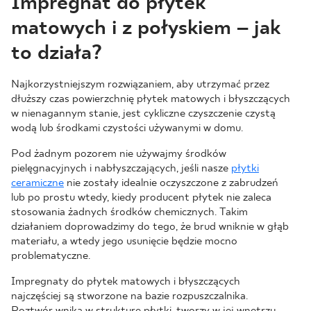
Impregnat do płytek
matowych i z połyskiem – jak
to działa?
Najkorzystniejszym rozwiązaniem, aby utrzymać przez
dłuższy czas powierzchnię płytek matowych i błyszczących
w nienagannym stanie, jest cykliczne czyszczenie czystą
wodą lub środkami czystości używanymi w domu.
Pod żadnym pozorem nie używajmy środków
pielęgnacyjnych i nabłyszczających, jeśli nasze
płytki
ceramiczne
nie zostały idealnie oczyszczone z zabrudzeń
lub po prostu wtedy, kiedy producent płytek nie zaleca
stosowania żadnych środków chemicznych. Takim
działaniem doprowadzimy do tego, że brud wniknie w głąb
materiału, a wtedy jego usunięcie będzie mocno
problematyczne.
Impregnaty do płytek matowych i błyszczących
najczęściej są stworzone na bazie rozpuszczalnika.
Roztwór wnika w strukturę płytki, tworzy w jej wnętrzu