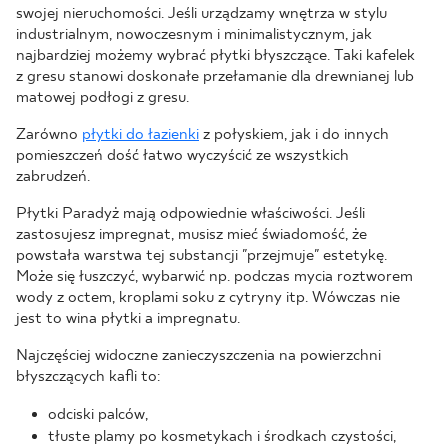
swojej nieruchomości. Jeśli urządzamy wnętrza w stylu
industrialnym, nowoczesnym i minimalistycznym, jak
najbardziej możemy wybrać płytki błyszczące. Taki kafelek
z gresu stanowi doskonałe przełamanie dla drewnianej lub
matowej podłogi z gresu.
Zarówno
płytki do łazienki
z połyskiem, jak i do innych
pomieszczeń dość łatwo wyczyścić ze wszystkich
zabrudzeń.
Płytki Paradyż mają odpowiednie właściwości. Jeśli
zastosujesz impregnat, musisz mieć świadomość, że
powstała warstwa tej substancji "przejmuje" estetykę.
Może się łuszczyć, wybarwić np. podczas mycia roztworem
wody z octem, kroplami soku z cytryny itp. Wówczas nie
jest to wina płytki a impregnatu.
Najczęściej widoczne zanieczyszczenia na powierzchni
błyszczących kafli to:
odciski palców,
tłuste plamy po kosmetykach i środkach czystości,