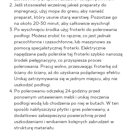
Jeśli stosowałeś wcześniej jakieś preparaty do
impregnacji, użyj mopa do gresu, aby nanieść
preparat, który usunie starą warstwę. Pozostaw go
na około 20-30 minut, aby całkowicie wyschnął.
Po wyschnięciu środka użyj froterki do polerowania
podłogi. Możesz zrobić to ręcznie, co jest jednak
pracochłonne i czasochłonne, lub maszynowo za
pomocą specjalistycznej froterki. Elektrycznie
napędzane pady polerskie tej froterki szybko nanoszą
środek pielęgnacyjny, co przyspiesza proces
polerowania. Pracuj wolno, przesuwając froterkę od
ściany do ściany, aż do uzyskania pożądanego efektu.
Unikaj zatrzymywania się w jednym miejscu, aby nie
uszkodzić podłogi.
Po polerowaniu odczekaj 24 godziny przed
ponownym ustawieniem mebli i unikaj moczenia
podłogi wodą lub chodzenia po niej w butach. W ten
sposób nabłyszczysz płytki i gres polerowany, a
dodatkowo zabezpieczysz powierzchnię przed
uszkodzeniami i wnikaniem kolejnych zabrudzeń w
strukturę materiału.