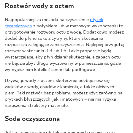
Roztwór wody z octem
Najpopularniejsza metoda na czyszczenie
płytek
ceramicznych
z połyskiem lub w matowym wykończeniu to
przygotowanie roztworu octu z wodą. Dodatkowo możesz
dodać do płynu soku z cytryny, który skutecznie
rozpuszcza zalegające zanieczyszczenia. Najlepiej przygotuj
roztwór w stosunku 1:3 lub 1:5. Takie proporcje będą
wystarczające, aby płyn działał skutecznie, a zapach octu
nie będzie zbyt długo wyczuwalny w pomieszczeniu, gdzie
wymyjesz nim kafelki ścienne lub podłogowe.
Używając wody z octem, skutecznie pozbędziesz się
zacieków z wody, osadów z kamienia, a także oleistych
plam. Taki roztwór bez problemu możesz użyć zarówno na
płytkach błyszczących, jak i matowych – nie ma ryzyka
naruszenia struktury materiału.
Soda oczyszczona
Jeśli na powierzchni płytek ceramicznych pojawiają się