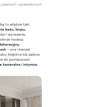
 z pewnych i sprawdzonych
zą tu właśnie taki
nie beżu, brązu,
ci i wyciszenia,
kolorze możesz
ekoracyjny
,
nach
– one również
ko, błękitne lub zielone
nie do pomieszczeń
ie kameralna i intymna
,