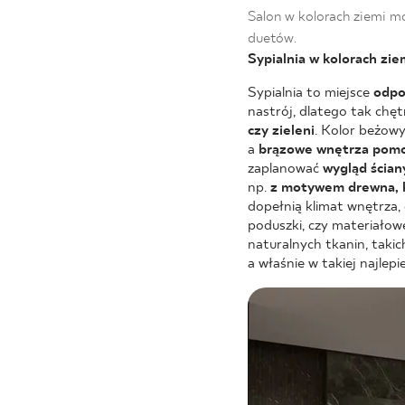
Salon w kolorach ziemi m
duetów.
Sypialnia w kolorach zie
Sypialnia to miejsce
odpo
nastrój, dlatego tak chęt
czy zieleni
. Kolor beżowy
a
brązowe wnętrza pomo
zaplanować
wygląd ścian
np.
z motywem drewna, ka
dopełnią klimat wnętrza, 
poduszki, czy materiałow
naturalnych tkanin, takic
a właśnie w takiej najlep