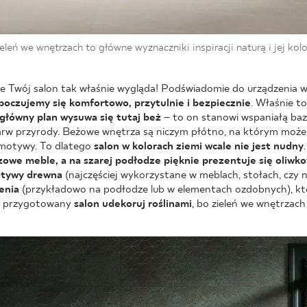
zieleń we wnętrzach to główne wyznaczniki inspiracji naturą i jej kol
że Twój salon tak właśnie wygląda! Podświadomie do urządzenia 
 poczujemy się komfortowo, przytulnie i bezpiecznie
. Właśnie t
główny plan wysuwa się tutaj beż
– to on stanowi wspaniałą bazę
arw przyrody. Beżowe wnętrza są niczym płótno, na którym może
i motywy. To dlatego
salon w kolorach ziemi wcale nie jest nudny
zowe meble, a na szarej podłodze pięknie prezentuje się oliwk
tywy drewna
(najczęściej wykorzystane w meblach, stołach, czy 
enia
(przykładowo na podłodze lub w elementach ozdobnych), k
ak przygotowany
salon udekoruj roślinami
, bo zieleń we wnętrzac