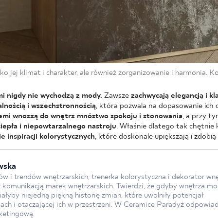
ylko jej klimat i charakter, ale również zorganizowanie i harmonia. K
i nigdy nie wychodzą z mody.
Zawsze
zachwycają elegancją i kl
lnością i wszechstronnością
, która pozwala na dopasowanie ich 
iemi wnoszą do wnętrz mnóstwo spokoju i stonowania
, a przy t
iepła i niepowtarzalnego nastroju
. Właśnie dlatego tak chętnie
e inspiracji kolorystycznych
, które doskonale upiększają i zdobią
wska
w i trendów wnętrzarskich, trenerka kolorystyczna i dekorator wnę
z komunikacją marek wnętrzarskich. Twierdzi, że gdyby wnętrza mo
łyby niejedną piękną historię zmian, które uwolniły potencjał
iach i otaczającej ich w przestrzeni. W Ceramice Paradyż odpowia
ketingową.