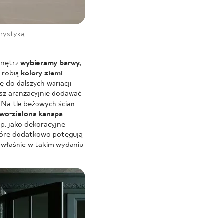
orystyką.
wnętrz
wybieramy barwy,
o robią
kolory ziemi
 do dalszych wariacji
sz aranżacyjnie dodawać
. Na tle beżowych ścian
owo-zielona kanapa
.
np. jako dekoracyjne
tóre dodatkowo potęgują
h właśnie w takim wydaniu