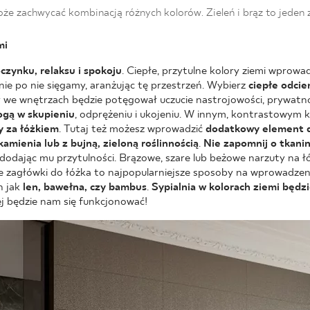
oże zachwycać kombinacją różnych kolorów. Zieleń i brąz to jeden
mi
czynku, relaksu i spokoju
. Ciepłe, przytulne kolory ziemi wprowad
nie po nie sięgamy, aranżując tę przestrzeń. Wybierz
ciepłe odcie
 we wnętrzach będzie potęgował uczucie nastrojowości, prywatnoś
gą w skupieniu
, odprężeniu i ukojeniu. W innym, kontrastowym 
y za łóżkiem
. Tutaj też możesz wprowadzić
dodatkowy element d
mienia lub z bujną, zieloną roślinnością
.
Nie zapomnij o tkani
dodając mu przytulności. Brązowe, szare lub beżowe narzuty na łóż
e zagłówki do łóżka to najpopularniejsze sposoby na wprowadze
h jak
len, bawełna, czy bambus
.
Sypialnia w kolorach ziemi będz
iej będzie nam się funkcjonować!