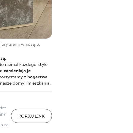
olory ziemi wniosą tu
asą
,
do niemal każdego stylu
ym
zamieniają je
 korzystamy z
bogactwa
 nasze domy i mieszkania.
trz.
gły
KOPIUJ LINK
da za