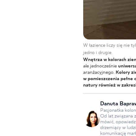
W łazience liczy się nie t
jedno i drugie.
Wnętrza w kolorach ziem
ale jednocześnie
uniwersa
aranżacyjnego.
Kolory z
w pomieszczenia pełne c
natury również w zakresi
Danuta Bapra
Pasjonatka koloró
Od lat związana 
mówić, opowiedzia
drzemiący w ludz
komunikację mar