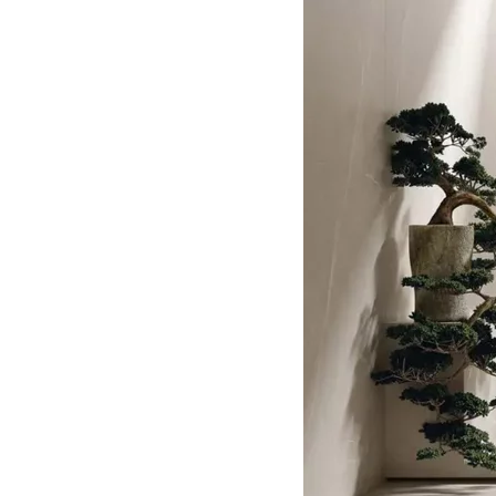
DLA BIZ
BLOG
MÓJ PROFIL
GDZIE KUPIĆ
O NAS
KARIERA
KONTAKT
PL
EN
SK
DE
UK
RU