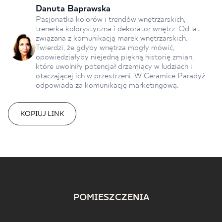
Danuta Baprawska
Pasjonatka kolorów i trendów wnętrzarskich,
trenerka kolorystyczna i dekorator wnętrz. Od lat
związana z komunikacją marek wnętrzarskich.
Twierdzi, że gdyby wnętrza mogły mówić,
opowiedziałyby niejedną piękną historię zmian,
które uwolniły potencjał drzemiący w ludziach i
otaczającej ich w przestrzeni. W Ceramice Paradyż
odpowiada za komunikację marketingową.
KOPIUJ LINK
POMIESZCZENIA