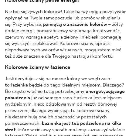
Kolorowe ściany pełne energii!
Nie bój się żywych kolorów! Takie barwy mogą pozytywnie
wpłynąć na Twoje samopoczucie lub pomóc w skupieniu
się. Przy wyborze,
pamiętaj o znaczeniu kolorów
– żółty
dodaje energii, pomarańczowy wspomaga kreatywność,
czerwony wzmaga apetyt, a zielony i niebieski pomagają
się wyciszyć i zrelaksować. Kolorowe ściany, oprócz
niepodważalnych walorów wizualnych, mogą zatem mieć
też duże znaczenie dla Twojego nastroju i komfortu.
Kolorowe ściany w łazience
Jeśli decydujesz się na mocne kolory we wnętrzach
to łazienka będzie do tego idealnym miejscem. Dlaczego?
Bo często właśnie tutaj potrzebujemy
energetyzującego
pobudzenia
już od samego rana. Łazienka jest miejscem
wydzielonym, nieco odizolowanym od reszty domowej
przestrzeni, dlatego wybierając tu kolorowe ściany,
nie determinują one ich obecności w pozostałych
pomieszczeniach.
Łazienka jest też podzielona na kilka
stref
, które w ciekawy sposób możemy zaznaczyć właśnie