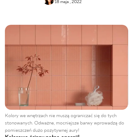
18 maja , 2022
BLOG
GDZIE KUPIĆ
O NAS
KARIERA
MÓJ PROFIL
KONTAKT
Kolory we wnętrzach nie muszą ograniczać się do tych
stonowanych. Odważne, mocniejsze barwy wprowadzą do
PL
EN
SK
DE
UK
RU
pomieszczeń dużo pozytywnej aury!