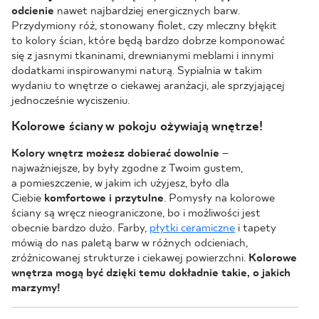
odcienie
nawet najbardziej energicznych barw.
Przydymiony róż, stonowany fiolet, czy mleczny błękit
to kolory ścian, które będą bardzo dobrze komponować
się z jasnymi tkaninami, drewnianymi meblami i innymi
dodatkami inspirowanymi naturą. Sypialnia w takim
wydaniu to wnętrze o ciekawej aranżacji, ale sprzyjającej
jednocześnie wyciszeniu.
Kolorowe ściany w pokoju ożywiają wnętrze!
Kolory wnętrz możesz dobierać dowolnie
–
najważniejsze, by były zgodne z Twoim gustem,
a pomieszczenie, w jakim ich użyjesz, było dla
Ciebie
komfortowe i przytulne
. Pomysły na kolorowe
ściany są wręcz nieograniczone, bo i możliwości jest
obecnie bardzo dużo. Farby,
płytki ceramiczne
i tapety
mówią do nas paletą barw w różnych odcieniach,
zróżnicowanej strukturze i ciekawej powierzchni.
Kolorowe
wnętrza mogą być dzięki temu dokładnie takie, o jakich
marzymy!