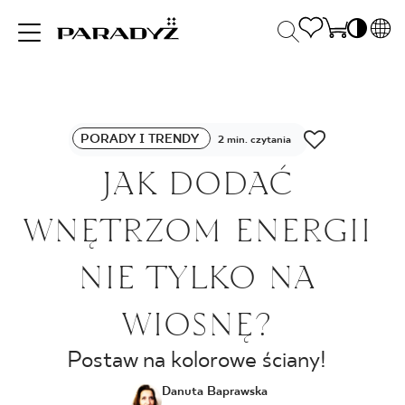
PL
EN
INSPIRACJE
SK
Po
PORADY I TRENDY
DE
2 min. czytania
S
UK
JAK DODAĆ
S
PRODUKTY
RU
K
WNĘTRZOM ENERGII
KOLEKCJE
NIE TYLKO NA
WIOSNĘ?
DLA BIZNESU
Postaw na kolorowe ściany!
Danuta Baprawska