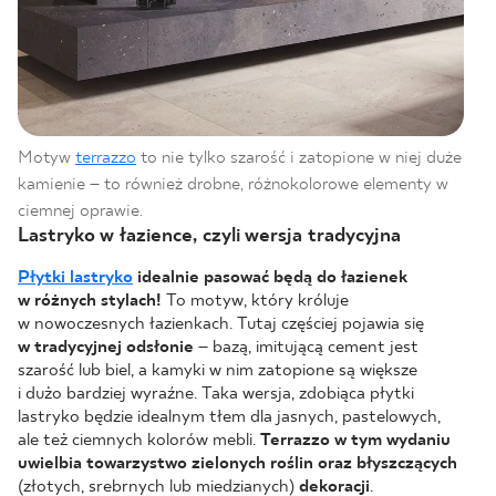
Motyw
terrazzo
to nie tylko szarość i zatopione w niej duże
kamienie – to również drobne, różnokolorowe elementy w
ciemnej oprawie.
Lastryko w łazience, czyli wersja tradycyjna
Płytki lastryko
idealnie pasować będą do łazienek
w różnych stylach!
To motyw, który króluje
w nowoczesnych łazienkach. Tutaj częściej pojawia się
w tradycyjnej odsłonie
– bazą, imitującą cement jest
szarość lub biel, a kamyki w nim zatopione są większe
i dużo bardziej wyraźne. Taka wersja, zdobiąca płytki
lastryko będzie idealnym tłem dla jasnych, pastelowych,
ale też ciemnych kolorów mebli.
Terrazzo w tym wydaniu
uwielbia towarzystwo zielonych roślin oraz błyszczących
(złotych, srebrnych lub miedzianych)
dekoracji
.