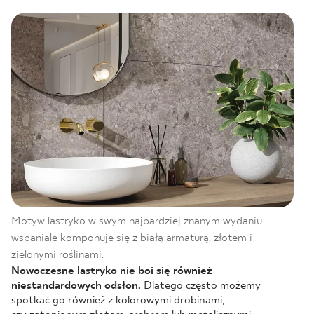
Motyw lastryko w swym najbardziej znanym wydaniu
wspaniale komponuje się z białą armaturą, złotem i
zielonymi roślinami.
Nowoczesne lastryko nie boi się również
niestandardowych odsłon.
Dlatego często możemy
spotkać go również z kolorowymi drobinami,