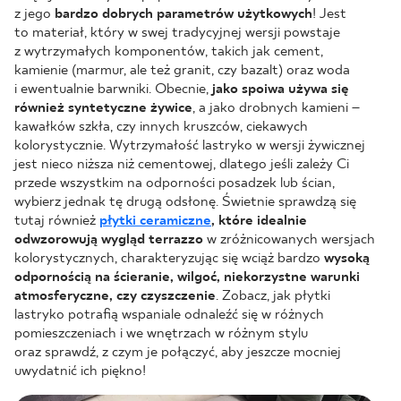
z jego
bardzo dobrych parametrów użytkowych
! Jest
to materiał, który w swej tradycyjnej wersji powstaje
z wytrzymałych komponentów, takich jak cement,
kamienie (marmur, ale też granit, czy bazalt) oraz woda
i ewentualnie barwniki. Obecnie,
jako spoiwa używa się
również syntetyczne żywice
, a jako drobnych kamieni –
kawałków szkła, czy innych kruszców, ciekawych
kolorystycznie. Wytrzymałość lastryko w wersji żywicznej
jest nieco niższa niż cementowej, dlatego jeśli zależy Ci
przede wszystkim na odporności posadzek lub ścian,
wybierz jednak tę drugą odsłonę. Świetnie sprawdzą się
tutaj również
płytki ceramiczne
, które idealnie
odwzorowują wygląd terrazzo
w zróżnicowanych wersjach
kolorystycznych, charakteryzując się wciąż bardzo
wysoką
odpornością na ścieranie, wilgoć, niekorzystne warunki
atmosferyczne, czy czyszczenie
. Zobacz, jak płytki
lastryko potrafią wspaniale odnaleźć się w różnych
pomieszczeniach i we wnętrzach w różnym stylu
oraz sprawdź, z czym je połączyć, aby jeszcze mocniej
uwydatnić ich piękno!