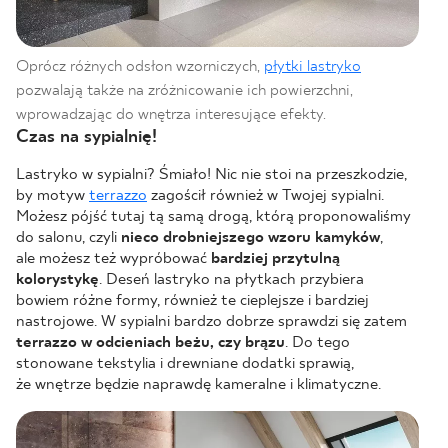
Oprócz różnych odsłon wzorniczych,
płytki lastryko
pozwalają także na zróżnicowanie ich powierzchni,
wprowadzając do wnętrza interesujące efekty.
Czas na sypialnię!
Lastryko w sypialni? Śmiało! Nic nie stoi na przeszkodzie,
by motyw
terrazzo
zagościł również w Twojej sypialni.
Możesz pójść tutaj tą samą drogą, którą proponowaliśmy
do salonu, czyli
nieco drobniejszego wzoru kamyków
,
ale możesz też wypróbować
bardziej przytulną
kolorystykę
. Deseń lastryko na płytkach przybiera
bowiem różne formy, również te cieplejsze i bardziej
nastrojowe. W sypialni bardzo dobrze sprawdzi się zatem
terrazzo w odcieniach beżu, czy brązu
. Do tego
stonowane tekstylia i drewniane dodatki sprawią,
że wnętrze będzie naprawdę kameralne i klimatyczne.