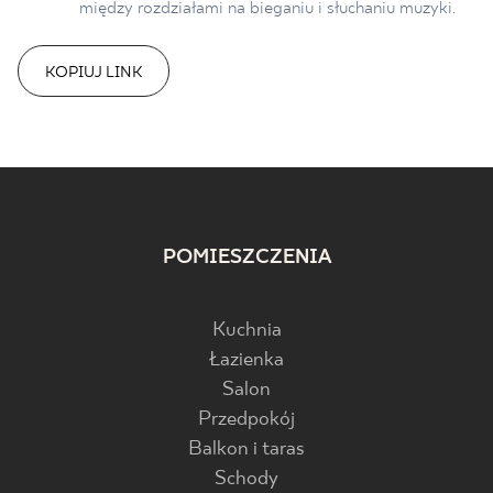
między rozdziałami na bieganiu i słuchaniu muzyki.
KOPIUJ LINK
POMIESZCZENIA
Kuchnia
Łazienka
Salon
Przedpokój
Balkon i taras
Schody