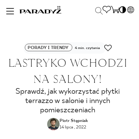
PL
EN
INSPIRACJE
SK
Po
PORADY I TRENDY
DE
4 min. czytania
S
UK
LASTRYKO WCHODZI
S
PRODUKTY
RU
K
NA SALONY!
KOLEKCJE
Sprawdź, jak wykorzystać płytki
terrazzo w salonie i innych
pomieszczeniach
DLA BIZNESU
Piotr Stępniak
14 lipca , 2022