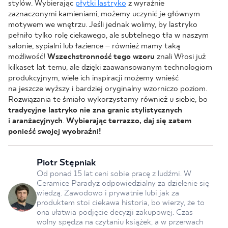
stylów. Wybierając
płytki lastryko
z wyraźnie
zaznaczonymi kamieniami, możemy uczynić je głównym
motywem we wnętrzu. Jeśli jednak wolimy, by lastryko
pełniło tylko rolę ciekawego, ale subtelnego tła w naszym
salonie, sypialni lub łazience – również mamy taką
możliwość!
Wszechstronność tego wzoru
znali Włosi już
kilkaset lat temu, ale dzięki zaawansowanym technologiom
produkcyjnym, wiele ich inspiracji możemy wnieść
na jeszcze wyższy i bardziej oryginalny wzorniczo poziom.
Rozwiązania te śmiało wykorzystamy również u siebie, bo
tradycyjne lastryko nie zna granic stylistycznych
i aranżacyjnych
.
Wybierając terrazzo, daj się zatem
ponieść swojej wyobraźni!
Piotr Stępniak
Od ponad 15 lat ceni sobie pracę z ludźmi. W
Ceramice Paradyż odpowiedzialny za dzielenie się
wiedzą. Zawodowo i prywatnie lubi jak za
produktem stoi ciekawa historia, bo wierzy, że to
ona ułatwia podjęcie decyzji zakupowej. Czas
wolny spędza na czytaniu książek, a w przerwach