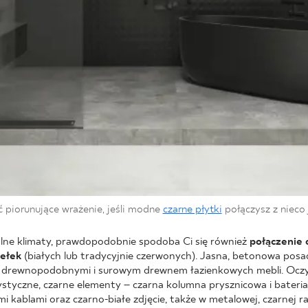
 piorunujące wrażenie, jeśli modne
czarne płytki
połączysz z nieco 
trialne klimaty, prawdopodobnie spodoba Ci się również
połączenie
iełek
(białych lub tradycyjnie czerwonych). Jasna, betonowa posad
 drewnopodobnymi i surowym drewnem łazienkowych mebli. Oczywi
ystyczne, czarne elementy – czarna kolumna prysznicowa i bater
kablami oraz czarno-białe zdjęcie, także w metalowej, czarnej r