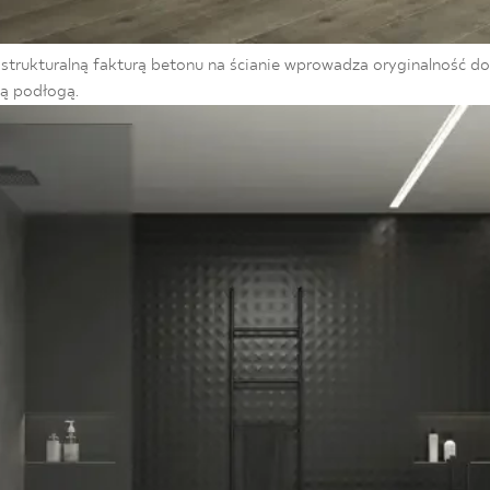
strukturalną fakturą betonu na ścianie wprowadza oryginalność do 
ą podłogą.