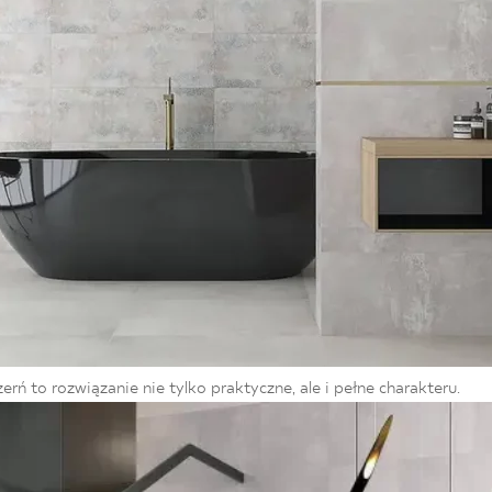
rń to rozwiązanie nie tylko praktyczne, ale i pełne charakteru.