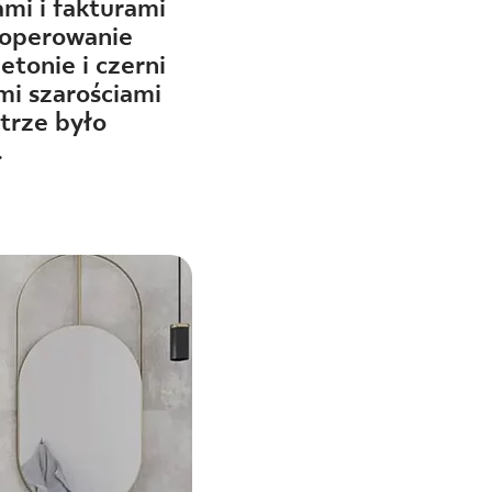
mi i fakturami
e operowanie
tonie i czerni
i szarościami
ętrze było
.