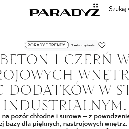
Szukaj
ZADZWOŃ DO NAS
PORADY I TRENDY
2 min. czytania
CJE
BETON I CZERŃ 
+48 80
ROJOWYCH WNĘTR
TY
 DODATKÓW W S
SKLEP INTERNETOWY
INDUSTRIALNYM.
E
44 736
– na pozór chłodne i surowe – z powodzen
ej bazy dla pięknych, nastrojowych wnętrz