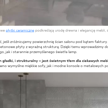
owe
płytki ceramiczne
podkreślają urodę drewna i elegancję mebli, 
, jeśli zróżnicujemy powierzchnię ścian salonu pod kątem faktury.
etonowe płyty z wyraźną strukturą. Dzięki temu wprowadzimy do 
o, jak i starannie przemyślanego światła lamp.
 gładki, i strukturalny – jest świetnym tłem dla ciekawych mebl
wno wymyślne miękkie sofy, jak i modne konsole o metalowych p