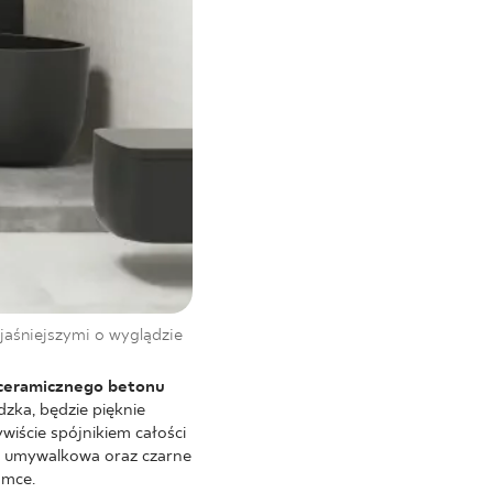
jaśniejszymi o wyglądzie
 ceramicznego betonu
zka, będzie pięknie
ście spójnikiem całości
ia umywalkowa oraz czarne
amce.