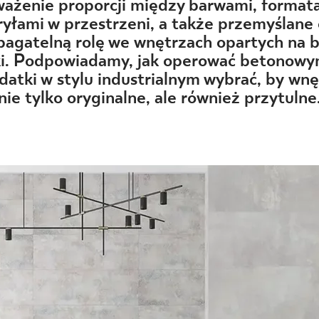
NESU
ażenie proporcji między barwami, formata
ryłami w przestrzeni, a także przemyślan
FOLLOW US
bagatelną rolę we wnętrzach opartych na be
ki. Podpowiadamy, jak operować betonowym
odatki w stylu industrialnym wybrać, by wn
nie tylko oryginalne, ale również przytulne