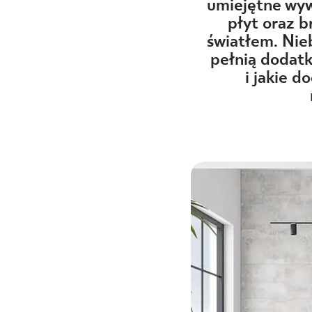
DLA BIZ
umiejętne wyw
płyt oraz b
światłem. Nie
pełnią dodat
BLOG
i jakie d
MÓJ PROFIL
GDZIE KUPIĆ
O NAS
KARIERA
KONTAKT
PL
EN
SK
DE
UK
RU