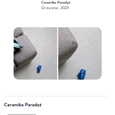
Ceramika Paradyż
12 stycznia , 2023
BLOG
GDZIE KUPIĆ
O NAS
KARIERA
MÓJ PROFIL
KONTAKT
Ceramika Paradyż
PL
EN
SK
DE
UK
RU