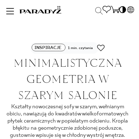
PL
EN
INSPIRACJE
SK
Po
INSPIRACJE
DE
1 min. czytania
S
UK
MINIMALISTYCZNA
S
PRODUKTY
RU
K
GEOMETRIA W
KOLEKCJE
SZARYM SALONIE
Kształty nowoczesnej sofy w szarym, wełnianym
DLA BIZNESU
obiciu, nawiązują do kwadratów wielkoformatowych
płytek ceramicznych w popielatym odcieniu. Kropla
błękitu na geometrycznie zdobionej poduszce,
gustownie wpisuje się w chłodny wystrój wnętrza.