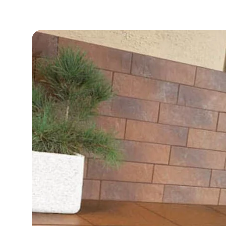
DLA BIZ
BLOG
MÓJ PROFIL
GDZIE KUPIĆ
O NAS
KARIERA
KONTAKT
PL
EN
SK
DE
UK
RU