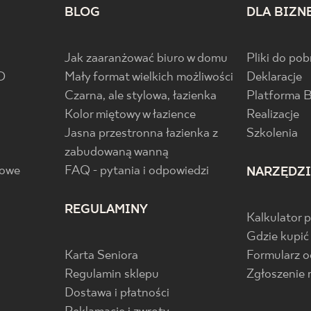
BLOG
DLA BIZN
Jak zaaranżować biuro w domu
Pliki do pob
D
Mały format wielkich możliwości
Deklaracje
Czarna, ale stylowa, łazienka
Platforma 
Kolor miętowy w łazience
Realizacje
Jasna przestronna łazienka z
Szkolenia
zabudowaną wanną
gowe
FAQ - pytania i odpowiedzi
NARZĘDZ
REGULAMINY
Kalkulator 
Gdzie kupić
Karta Seniora
Formularz 
Regulamin sklepu
Zgłoszenie 
Dostawa i płatności