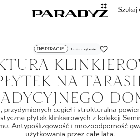
Szukaj
ZADZWOŃ DO NAS
INSPIRACJE
1 min. czytania
CJE
KTURA KLINKIER
+48 80
PŁYTEK NA TARASI
TY
RADYCYJNEGO DO
SKLEP INTERNETOWY
E
 przydymionych cegieł i strukturalna powie
44 736
styczne płytek klinkierowych z kolekcji Semir
mu. Antypoślizgowość i mrozoodporność gw
użytkowania przez całe lata.