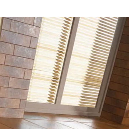
NESU
FOLLOW US