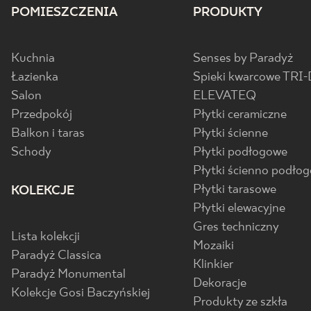
POMIESZCZENIA
PRODUKTY
Kuchnia
Senses by Paradyż
Łazienka
Spieki kwarcowe TRI-
Salon
ELEVATEQ
Przedpokój
Płytki ceramiczne
Balkon i taras
Płytki ścienne
Schody
Płytki podłogowe
Płytki ścienno podło
Płytki tarasowe
KOLEKCJE
Płytki elewacyjne
Gres techniczny
Lista kolekcji
Mozaiki
Paradyż Classica
Klinkier
Paradyż Monumental
Dekoracje
Kolekcje Gosi Baczyńskiej
Produkty ze szkła