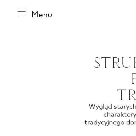
Menu
INSPIRA
STRU
PRODUK
T
KOLEKCJ
Wygląd starych,
charaktery
tradycyjnego do