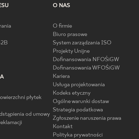
ESU
O NAS
rania
O firmie
Biuro prasowe
B2B
System zarządzania ISO
Projekty Unijne
Dofinansowania NFOŚiGW
Dofinansowania WFOŚiGW
Kariera
IA
Usługa projektowania
Kodeks etyczny
powierzchni płytek
Ogólne warunki dostaw
Strategia podatkowa
odstąpienia od umowy
Zgłoszenie naruszenia prawa
reklamacji
Kontakt
Polityka prywatności