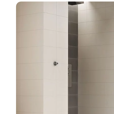
DLA BIZ
BLOG
MÓJ PROFIL
GDZIE KUPIĆ
O NAS
KARIERA
KONTAKT
PL
EN
SK
DE
UK
RU