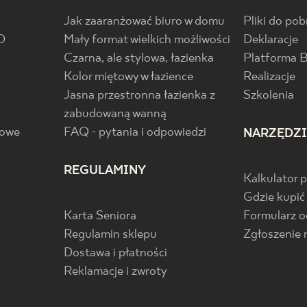
Jak zaaranżować biuro w domu
Pliki do pob
D
Mały format wielkich możliwości
Deklaracje
Czarna, ale stylowa, łazienka
Platforma 
Kolor miętowy w łazience
Realizacje
Jasna przestronna łazienka z
Szkolenia
zabudowaną wanną
gowe
FAQ - pytania i odpowiedzi
NARZĘDZ
REGULAMINY
Kalkulator 
Gdzie kupić
Karta Seniora
Formularz 
Regulamin sklepu
Zgłoszenie 
Dostawa i płatności
Reklamacje i zwroty