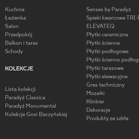
Kuchnia
Senses by Paradyż
Łazienka
Spieki kwarcowe TRI-
Salon
ELEVATEQ
Przedpokój
Płytki ceramiczne
Balkon i taras
Płytki ścienne
Schody
Płytki podłogowe
Płytki ścienno podło
Płytki tarasowe
KOLEKCJE
Płytki elewacyjne
Gres techniczny
Lista kolekcji
Mozaiki
Paradyż Classica
Klinkier
Paradyż Monumental
Dekoracje
Kolekcje Gosi Baczyńskiej
Produkty ze szkła