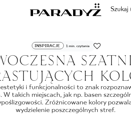
Szukaj
ZADZWOŃ DO NAS
INSPIRACJE
1 min. czytania
CJE
OCZESNA SZATN
+48 80
ASTUJĄCYCH KO
TY
estetyki i funkcjonalności to znak rozpozn
 W takich miejscach, jak np. basen szczegól
SKLEP INTERNETOWY
E
poślizgowości. Zróżnicowane kolory pozwal
44 736
wydzielenie poszczególnych stref.