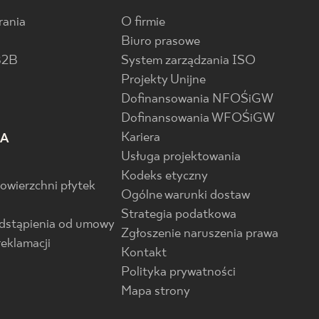
rania
O firmie
Biuro prasowe
B2B
System zarządzania ISO
Projekty Unijne
Dofinansowania NFOŚiGW
Dofinansowania WFOŚiGW
Kariera
IA
Usługa projektowania
Kodeks etyczny
powierzchni płytek
Ogólne warunki dostaw
Strategia podatkowa
odstąpienia od umowy
Zgłoszenie naruszenia prawa
reklamacji
Kontakt
Polityka prywatności
Mapa strony