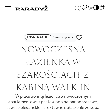
PL
EN
INSPIRACJE
SK
Po
INSPIRACJE
DE
1 min. czytania
S
UK
NOWOCZESNA
S
PRODUKTY
RU
K
ŁAZIENKA W
KOLEKCJE
SZAROŚCIACH Z
KABINĄ WALK-IN
DLA BIZNESU
W przestronnej łazience w nowoczesnym
apartamentowcu postawiono na ponadczasowe,
zawsze eleganckie i efektowne połączenie ze sobą