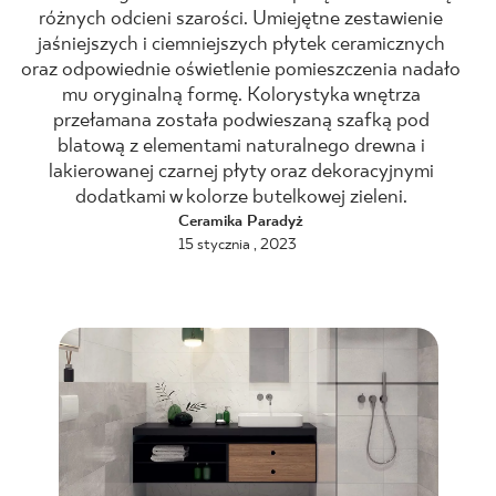
różnych odcieni szarości. Umiejętne zestawienie
BLOG
jaśniejszych i ciemniejszych płytek ceramicznych
oraz odpowiednie oświetlenie pomieszczenia nadało
mu oryginalną formę. Kolorystyka wnętrza
GDZIE KUPIĆ
przełamana została podwieszaną szafką pod
blatową z elementami naturalnego drewna i
O NAS
lakierowanej czarnej płyty oraz dekoracyjnymi
dodatkami w kolorze butelkowej zieleni.
KARIERA
Ceramika Paradyż
15 stycznia , 2023
MÓJ PROFIL
KONTAKT
PL
EN
SK
DE
UK
RU