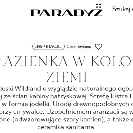
Szukaj
ZADZWOŃ DO NAS
INSPIRACJE
1 min. czytania
CJE
ŁAZIENKA W KOL
+48 80
ZIEMI
TY
eski Wildland o wyglądzie naturalnego dęb
j ze ścian kabiny natryskowej. Strefę lustra 
SKLEP INTERNETOWY
E
e w formie jodełki. Urodę drewnopodobnych
44 736
przy umywalce. Uzupełnieniem aranżacji są
wane (odwzorowujące szary kamień), a także 
ceramika sanitarna.