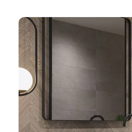
DLA BIZ
BLOG
MÓJ PROFIL
GDZIE KUPIĆ
O NAS
KARIERA
KONTAKT
PL
EN
SK
DE
UK
RU