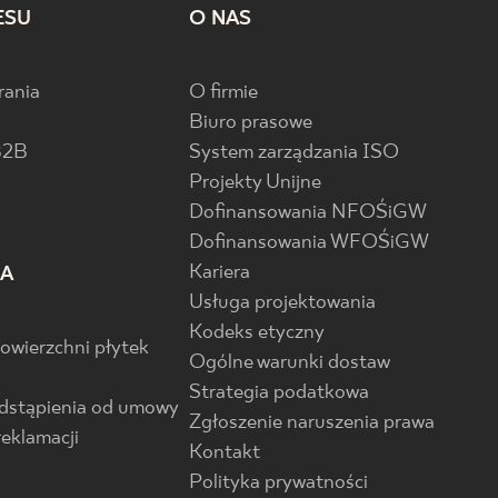
ESU
O NAS
rania
O firmie
Biuro prasowe
B2B
System zarządzania ISO
Projekty Unijne
Dofinansowania NFOŚiGW
Dofinansowania WFOŚiGW
Kariera
IA
Usługa projektowania
Kodeks etyczny
powierzchni płytek
Ogólne warunki dostaw
Strategia podatkowa
odstąpienia od umowy
Zgłoszenie naruszenia prawa
reklamacji
Kontakt
Polityka prywatności