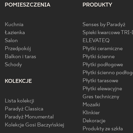
POMIESZCZENIA
PRODUKTY
Kuchnia
Senses by Paradyż
Łazienka
Spieki kwarcowe TRI-
Salon
ELEVATEQ
Przedpokój
Płytki ceramiczne
Balkon i taras
Płytki ścienne
Schody
Płytki podłogowe
Płytki ścienno podło
Płytki tarasowe
KOLEKCJE
Płytki elewacyjne
Gres techniczny
Lista kolekcji
Mozaiki
Paradyż Classica
Klinkier
Paradyż Monumental
Dekoracje
Kolekcje Gosi Baczyńskiej
Produkty ze szkła