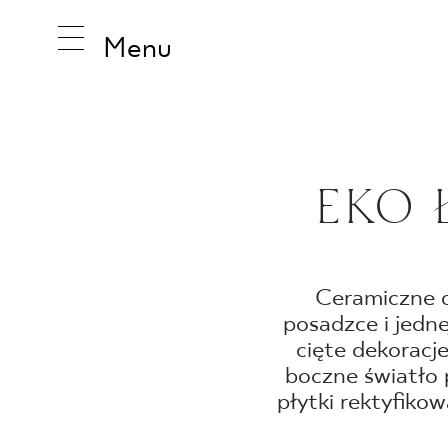
Menu
INSPIRA
EKO 
PRODUK
Ceramiczne d
posadzce i jedne
KOLEKCJ
cięte dekoracj
boczne światło 
płytki rektyfiko