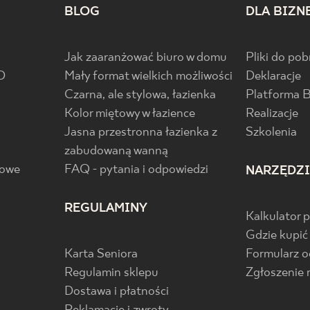
BLOG
DLA BIZN
Jak zaaranżować biuro w domu
Pliki do pob
D
Mały format wielkich możliwości
Deklaracje
Czarna, ale stylowa, łazienka
Platforma 
Kolor miętowy w łazience
Realizacje
Jasna przestronna łazienka z
Szkolenia
zabudowaną wanną
gowe
FAQ - pytania i odpowiedzi
NARZĘDZ
REGULAMINY
Kalkulator 
Gdzie kupić
Karta Seniora
Formularz 
Regulamin sklepu
Zgłoszenie 
Dostawa i płatności