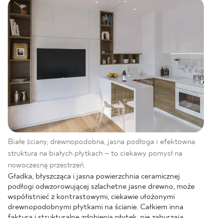
Białe ściany, drewnopodobna, jasna podłoga i efektowna
struktura na białych płytkach – to ciekawy pomysł na
nowoczesną przestrzeń.
Gładka, błyszcząca i jasna powierzchnia ceramicznej
podłogi odwzorowującej szlachetne jasne drewno, może
współistnieć z kontrastowymi, ciekawie ułożonymi
drewnopodobnymi płytkami na ścianie. Całkiem inna
faktura i strukturalne zdobienia płytek, nie zaburzają