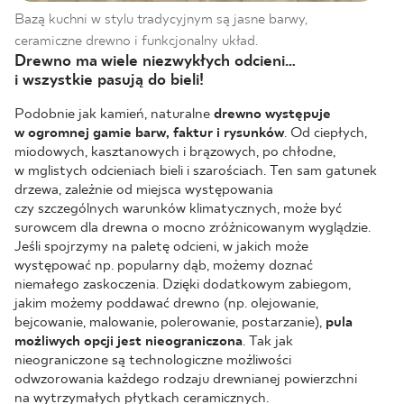
Bazą kuchni w stylu tradycyjnym są jasne barwy,
ceramiczne drewno i funkcjonalny układ.
Drewno ma wiele niezwykłych odcieni…
i wszystkie pasują do bieli!
Podobnie jak kamień, naturalne
drewno występuje
w ogromnej gamie barw, faktur i rysunków
. Od ciepłych,
miodowych, kasztanowych i brązowych, po chłodne,
w mglistych odcieniach bieli i szarościach. Ten sam gatunek
drzewa, zależnie od miejsca występowania
czy szczególnych warunków klimatycznych, może być
surowcem dla drewna o mocno zróżnicowanym wyglądzie.
Jeśli spojrzymy na paletę odcieni, w jakich może
występować np. popularny dąb, możemy doznać
niemałego zaskoczenia. Dzięki dodatkowym zabiegom,
jakim możemy poddawać drewno (np. olejowanie,
bejcowanie, malowanie, polerowanie, postarzanie),
pula
możliwych opcji jest nieograniczona
. Tak jak
nieograniczone są technologiczne możliwości
odwzorowania każdego rodzaju drewnianej powierzchni
na wytrzymałych płytkach ceramicznych.