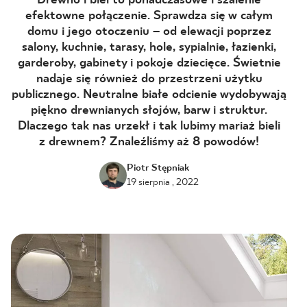
Drewno i biel to ponadczasowe i szalenie
efektowne połączenie. Sprawdza się w całym
BLOG
domu i jego otoczeniu – od elewacji poprzez
salony, kuchnie, tarasy, hole, sypialnie, łazienki,
GDZIE KUPIĆ
garderoby, gabinety i pokoje dziecięce. Świetnie
nadaje się również do przestrzeni użytku
publicznego. Neutralne białe odcienie wydobywają
O NAS
piękno drewnianych słojów, barw i struktur.
Dlaczego tak nas urzekł i tak lubimy mariaż bieli
KARIERA
z drewnem? Znaleźliśmy aż 8 powodów!
Piotr Stępniak
19 sierpnia , 2022
MÓJ PROFIL
KONTAKT
PL
EN
SK
DE
UK
RU