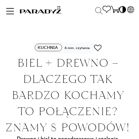
PL
EN
INSPIRACJE
SK
Po
KUCHNIA
DE
6 min. czytania
S
UK
BIEL + DREWNO –
S
PRODUKTY
RU
K
DLACZEGO TAK
KOLEKCJE
BARDZO KOCHAMY
TO POŁĄCZENIE?
DLA BIZNESU
ZNAMY 8 POWODÓW!