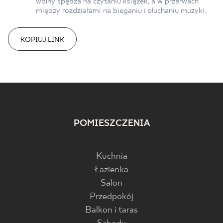
wolny spędza na czytaniu książek, a w przerwach
między rozdziałami na bieganiu i słuchaniu muzyki.
KOPIUJ LINK
POMIESZCZENIA
Kuchnia
Łazienka
Salon
Przedpokój
Balkon i taras