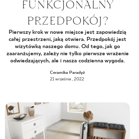
FUNKCJONALNY
BLOG
PRZEDPOKÓJ?
GDZIE KUPIĆ
Pierwszy krok w nowe miejsce jest zapowiedzią
całej przestrzeni, jaką otwiera.
Przedpokój jest
O NAS
wizytówką naszego domu. Od tego, jak go
zaaranżujemy, zależy nie tylko pierwsze wrażenie
odwiedzających, ale i nasza codzienna wygoda.
KARIERA
Ceramika Paradyż
21 września , 2022
MÓJ PROFIL
KONTAKT
PL
EN
SK
DE
UK
RU