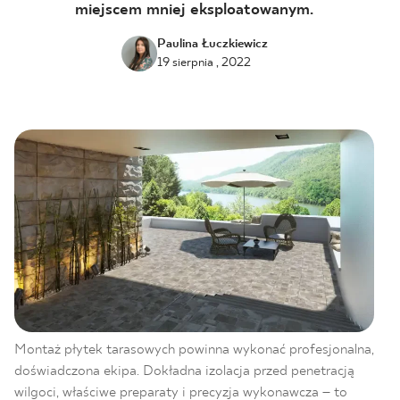
miejscem mniej eksploatowanym.
BLOG
Paulina Łuczkiewicz
19 sierpnia , 2022
GDZIE KUPIĆ
O NAS
KARIERA
MÓJ PROFIL
KONTAKT
Montaż płytek tarasowych powinna wykonać profesjonalna,
doświadczona ekipa. Dokładna izolacja przed penetracją
PL
EN
SK
DE
UK
RU
wilgoci, właściwe preparaty i precyzja wykonawcza – to