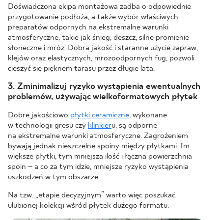
Doświadczona ekipa montażowa zadba o odpowiednie
przygotowanie podłoża, a także wybór właściwych
preparatów odpornych na ekstremalne warunki
atmosferyczne, takie jak śnieg, deszcz, silne promienie
słoneczne i mróz. Dobra jakość i staranne użycie zapraw,
klejów oraz elastycznych, mrozoodpornych fug, pozwoli
cieszyć się pięknem tarasu przez długie lata.
3. Zminimalizuj ryzyko wystąpienia ewentualnych
problemów, używając wielkoformatowych płytek
Dobre jakościowo
płytki ceramiczne
, wykonane
w technologii gresu czy
klinkier
u, są odporne
na ekstremalne warunki atmosferyczne. Zagrożeniem
bywają jednak nieszczelne spoiny między płytkami. Im
większe płytki, tym mniejsza ilość i łączna powierzchnia
spoin – a co za tym idzie, mniejsze ryzyko wystąpienia
uszkodzeń w tym obszarze.
Na tzw. „etapie decyzyjnym” warto więc poszukać
ulubionej kolekcji wśród płytek dużego formatu.