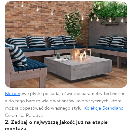
Klinkier
owe płytki posiadają świetne parametry techniczne,
a do tego bardzo wiele wariantów kolorystycznych, które
można dopasować do własnego stylu.
Kolekcja Scandiano
,
Ceramika Paradyż.
2. Zadbaj o najwyższą jakość już na etapie
montażu