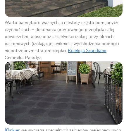
Warto pamiętać o ważnych, a niestety często pomijanych
czynnościach – dokonaniu gruntownego przeglądu całej
powierzchni tarasu oraz szczelności izolacji przy oknach
balkonowych (izolując je, unikniesz wychłodzenia podłogi i
niepotrzebnym stratom ciepła).
Kolekcja Scandiano
,
Ceramika Paradyż.
Klinkier
nie wymaga specjalnych zabiegów pielęgnacyjnych