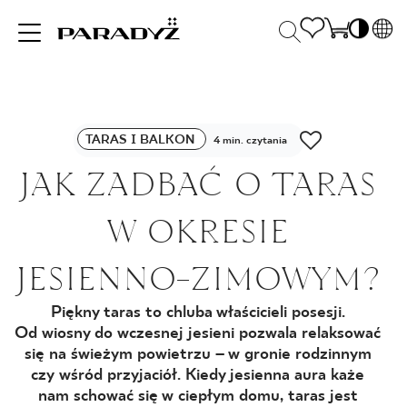
PL
EN
INSPIRACJE
SK
Po
TARAS I BALKON
DE
4 min. czytania
S
UK
JAK ZADBAĆ O TARAS
S
PRODUKTY
RU
K
W OKRESIE
KOLEKCJE
JESIENNO-ZIMOWYM?
Piękny taras to chluba właścicieli posesji.
DLA BIZNESU
Od wiosny do wczesnej jesieni pozwala relaksować
się na świeżym powietrzu – w gronie rodzinnym
czy wśród przyjaciół. Kiedy jesienna aura każe
nam schować się w ciepłym domu, taras jest