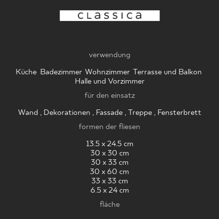
WO ZU KAUFEN
verwendung
ÜBER UNS
Küche
,
Badezimmer
,
Wohnzimmer
,
Terrasse und Balkon
,
Halle und Vorzimmer
für den einsatz
MEIN PROFIL
Wand , Dekorationen , Fassade , Treppe , Fensterbrett
formen der fliesen
KONTAKT
13.5 x 24.5 cm
30 x 30 cm
30 x 33 cm
30 x 60 cm
PL
EN
SK
DE
UK
RU
33 x 33 cm
6.5 x 24 cm
fläche