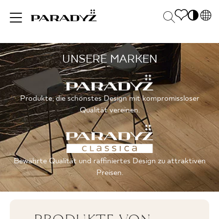
PL
EN
UNSERE MARKEN
INSPIRATIONEN
SK
Po
DE
S
UK
M
PRODUKTE
Produkte, die schönstes Design mit kompromissloser
RU
Qualität vereinen.
KOLLEKTIONEN
Bewährte Qualität und raffiniertes Design zu attraktiven
Preisen.
FÜR
UNTERNEHMEN