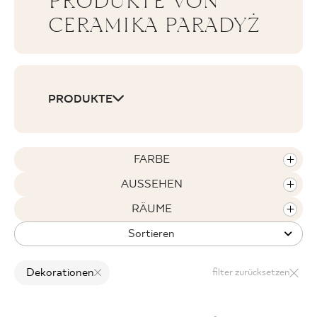
PRODUKTE VON
CERAMIKA PARADYŻ
WO ZU KAUFEN
PRODUKTE
ÜBER UNS
MEIN PROFIL
FARBE
AUSSEHEN
KONTAKT
RÄUME
Sortieren
PL
EN
SK
DE
UK
RU
Dekorationen
filter zurücksetzen