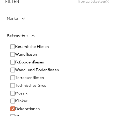
FILTER
filter zurücksetzen
Marke
PARADYŻ
Kategorien
PARADYŻ Classica
SENSES
Keramische Fliesen
Wandfliesen
Fußbodenfliesen
Wand- und Bodenfliesen
Terrassenfliesen
Technisches Gres
Mosaik
Klinker
Dekorationen