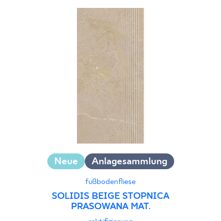
25 x 33 cm
30 x 60 cm
30 x 90 cm
30 x 120 cm
40 x 120 cm
45 x 90 cm
60 x 120 cm
60 x 90 cm
120 x 280 cm
120 x 300 cm
Neue
Anlagesammlung
fußbodenfliese
SOLIDIS BEIGE STOPNICA
PRASOWANA MAT.