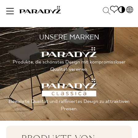
PL
EN
UNSERE MARKEN
INSPIRATIONEN
SK
Po
DE
S
UK
M
PRODUKTE
Produkte, die schönstes Design mit kompromissloser
RU
Qualität vereinen.
KOLLEKTIONEN
Bewährte Qualität und raffiniertes Design zu attraktiven
Preisen.
FÜR
UNTERNEHMEN