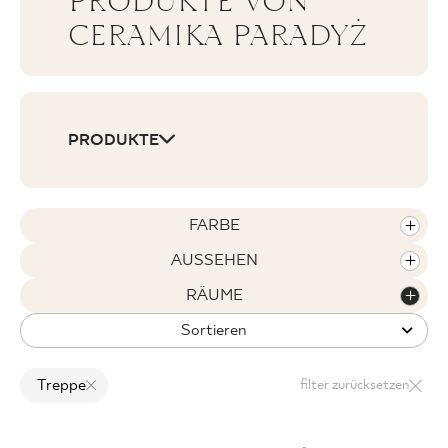
PRODUKTE VON
CERAMIKA PARADYŻ
WO ZU KAUFEN
PRODUKTE
ÜBER UNS
MEIN PROFIL
FARBE
AUSSEHEN
KONTAKT
RÄUME
Sortieren
PL
EN
SK
DE
UK
RU
Treppe
filter zurücksetzen