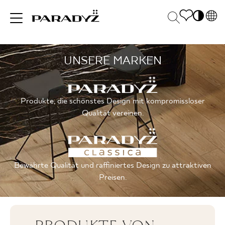
PL
EN
UNSERE MARKEN
INSPIRATIONEN
SK
Po
DE
S
UK
M
PRODUKTE
Produkte, die schönstes Design mit kompromissloser
RU
Qualität vereinen.
KOLLEKTIONEN
Bewährte Qualität und raffiniertes Design zu attraktiven
Preisen.
FÜR
UNTERNEHMEN