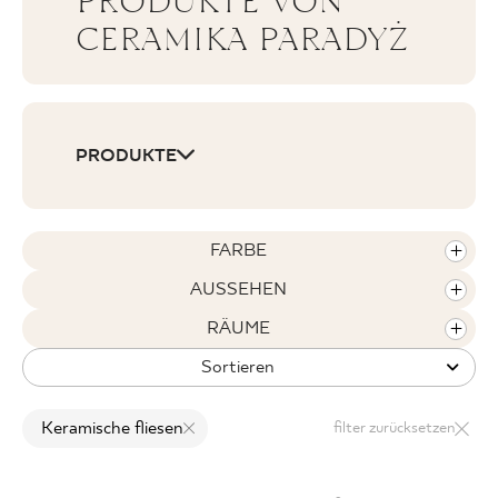
PRODUKTE VON
CERAMIKA PARADYŻ
WO ZU KAUFEN
PRODUKTE
ÜBER UNS
MEIN PROFIL
FARBE
AUSSEHEN
KONTAKT
RÄUME
Sortieren
PL
EN
SK
DE
UK
RU
Keramische fliesen
filter zurücksetzen