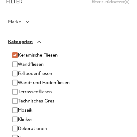
FILTER
filter zurücksetzen
Marke
PARADYŻ
Kategorien
PARADYŻ Classica
SENSES
Keramische Fliesen
Wandfliesen
Fußbodenfliesen
Wand- und Bodenfliesen
Terrassenfliesen
Technisches Gres
Mosaik
Klinker
Dekorationen