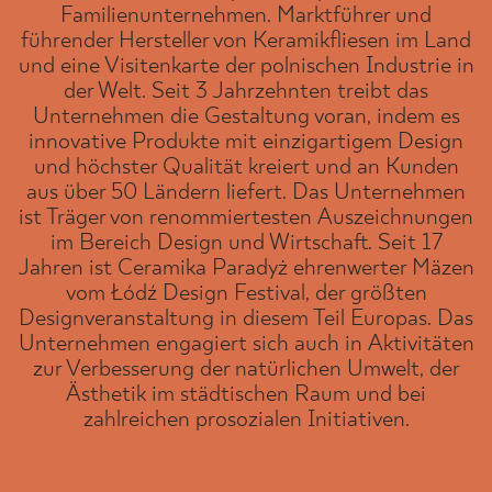
Familienunternehmen. Marktführer und
führender Hersteller von Keramikfliesen im Land
und eine Visitenkarte der polnischen Industrie in
der Welt. Seit 3 Jahrzehnten treibt das
WO ZU KAUFEN
Unternehmen die Gestaltung voran, indem es
innovative Produkte mit einzigartigem Design
ÜBER UNS
und höchster Qualität kreiert und an Kunden
aus über 50 Ländern liefert. Das Unternehmen
ist Träger von renommiertesten Auszeichnungen
MEIN PROFIL
im Bereich Design und Wirtschaft. Seit 17
Jahren ist Ceramika Paradyż ehrenwerter Mäzen
vom Łódź Design Festival, der größten
KONTAKT
Designveranstaltung in diesem Teil Europas. Das
Unternehmen engagiert sich auch in Aktivitäten
zur Verbesserung der natürlichen Umwelt, der
Ästhetik im städtischen Raum und bei
PL
EN
SK
DE
UK
RU
zahlreichen prosozialen Initiativen.