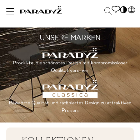
PL
EN
UNSERE MARKEN
INSPIRATIONEN
SK
Po
DE
S
UK
M
PRODUKTE
Produkte, die schönstes Design mit kompromissloser
RU
Qualität vereinen.
KOLLEKTIONEN
Bewährte Qualität und raffiniertes Design zu attraktiven
Preisen.
FÜR
UNTERNEHMEN