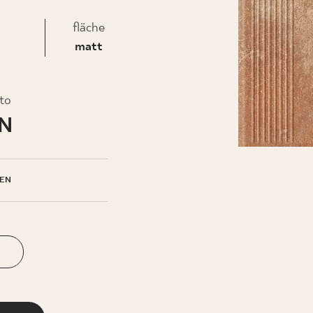
fläche
EHMEN
matt
to
LN
EN
N