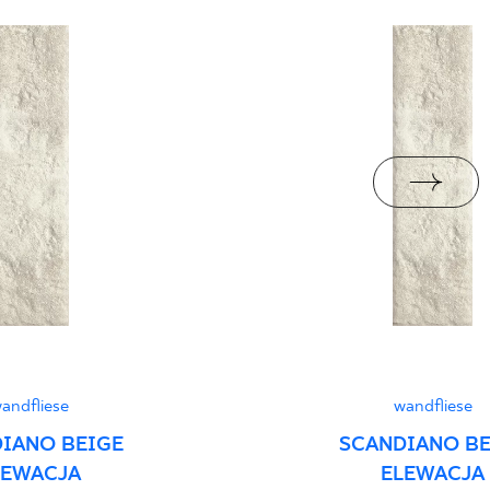
jacy do oznaczania
pieczeństwa B nr 95-
PDF 108 KB
i z Polską Normą nr
PDF 78 KB
stung
PDF
andfliese
wandfliese
IANO BEIGE
SCANDIANO BE
LEWACJA
ELEWACJA