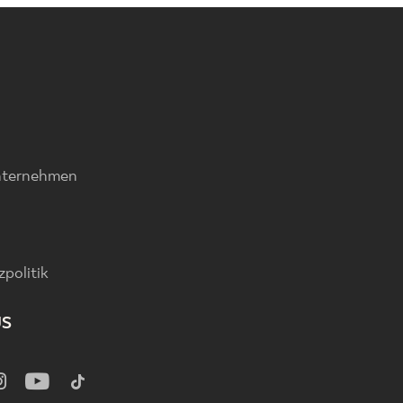
nternehmen
politik
US