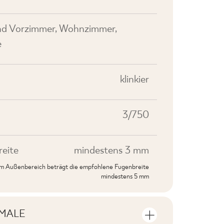
nd Vorzimmer, Wohnzimmer,
e
klinkier
3/750
eite
mindestens 3 mm
 im Außenbereich beträgt die empfohlene Fugenbreite
mindestens 5 mm
MALE