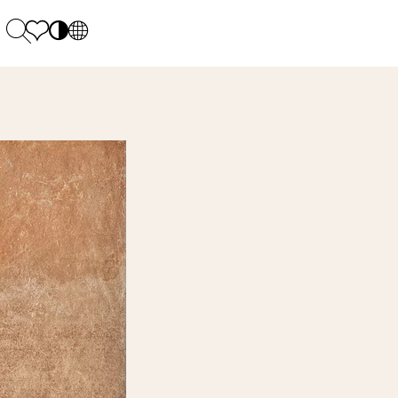
PL
EN
SK
Polecane
Montag - Freitag: 9:00 - 17:00
DE
Sintered stone 
Samstag: 10.00 - 14.00
UK
Monumental
0 55 66 77
RU