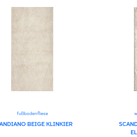
Certyfikat uprawnia
wyrobu znakiem bez
B-21
Certyfikat zgodnośc
96-N-21
Erklärungen zur Lei
fußbodenfliese
w
ANDIANO BEIGE KLINKIER
SCAND
E