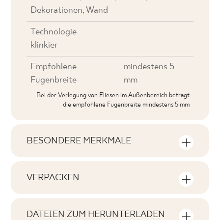
Dekorationen, Wand
Technologie
klinkier
Empfohlene
mindestens 5
Fugenbreite
mm
Bei der Verlegung von Fliesen im Außenbereich beträgt
die empfohlene Fugenbreite mindestens 5 mm
BESONDERE MERKMALE
Wichtigste Produktmerkmale
VERPACKEN
Tonal
Informationen über die Anzahl der
V3
Stückzahlen und Quadratmeter pro
DATEIEN ZUM HERUNTERLADEN
Produktpackung