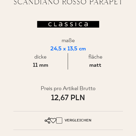
SCANDIANO ROSSO PARAPET
WO ZU KAUFEN
maße
ÜBER UNS
24,5 x 13,5 cm
dicke
fläche
11 mm
matt
MEIN PROFIL
KONTAKT
Preis pro Artikel Brutto
12,67 PLN
PL
EN
SK
DE
UK
RU
VERGLEICHEN