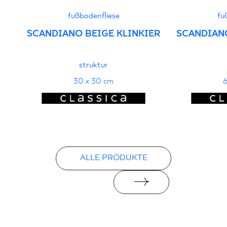
fußbodenfliese
fu
SCANDIANO BEIGE KLINKIER
SCANDIANO
struktur
30 x 30 cm
6
ALLE PRODUKTE