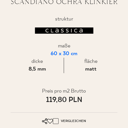
SCANDIANO OCHRA KLINKIER
struktur
WO ZU KAUFEN
ÜBER UNS
maße
60 x 30 cm
dicke
fläche
MEIN PROFIL
8,5 mm
matt
KONTAKT
Preis pro m2 Brutto
119,80 PLN
PL
EN
SK
DE
UK
RU
VERGLEICHEN