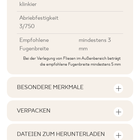
klinkier
Abriebfestigkeit
3/750
Empfohlene
mindestens 3
Fugenbreite
mm
Bei der Verlegung von Fliesen im Außenbereich beträgt
die empfohlene Fugenbreite mindestens 5 mm
BESONDERE MERKMALE
Wichtigste Produktmerkmale
VERPACKEN
Tonal
Informationen über die Anzahl der
V4
Stückzahlen und Quadratmeter pro
DATEIEN ZUM HERUNTERLADEN
Produktpackung
Gesichter