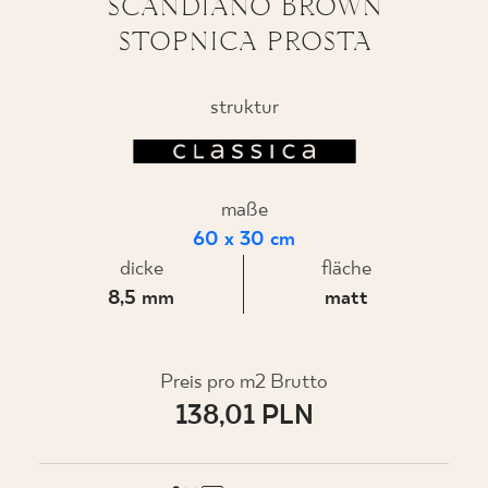
SCANDIANO BROWN
STOPNICA PROSTA
WO ZU KAUFEN
struktur
ÜBER UNS
maße
MEIN PROFIL
60 x 30 cm
dicke
fläche
8,5 mm
matt
KONTAKT
Preis pro m2 Brutto
PL
EN
SK
DE
UK
RU
138,01 PLN