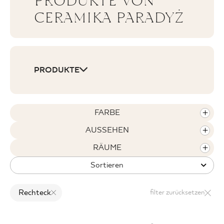
PRODUKTE VON
CERAMIKA PARADYŻ
WO ZU KAUFEN
PRODUKTE
ÜBER UNS
MEIN PROFIL
FARBE
AUSSEHEN
KONTAKT
RÄUME
Sortieren
PL
EN
SK
DE
UK
RU
Rechteck
filter zurücksetzen