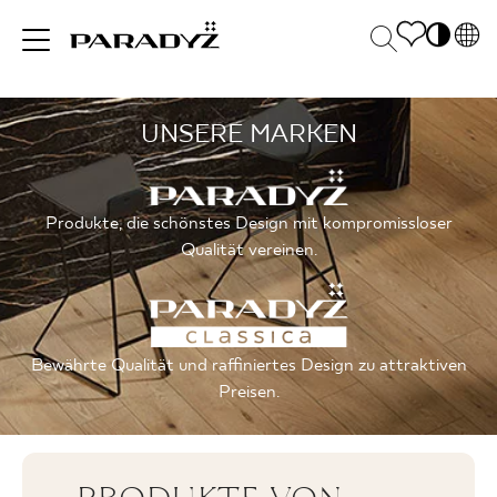
PL
EN
UNSERE MARKEN
INSPIRATIONEN
SK
Po
DE
S
UK
M
PRODUKTE
Produkte, die schönstes Design mit kompromissloser
RU
Qualität vereinen.
KOLLEKTIONEN
Bewährte Qualität und raffiniertes Design zu attraktiven
Preisen.
FÜR
UNTERNEHMEN