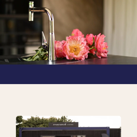
BLOG
GDZIE KUPIĆ
O NAS
KARIERA
MÓJ PROFIL
KONTAKT
PL
EN
SK
DE
UK
RU