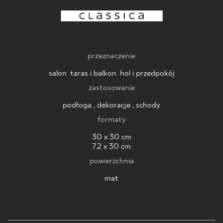
BLOG
GDZIE KUPIĆ
przeznaczenie
O NAS
salon
,
taras i balkon
,
hol i przedpokój
zastosowanie
KARIERA
podłoga , dekoracje , schody
formaty
MÓJ PROFIL
30 x 30 cm
7.2 x 30 cm
powierzchnia
KONTAKT
mat
PL
EN
SK
DE
UK
RU