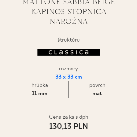
MATTONE SABBIA BEIGE
KAPINOS STOPNICA
KDE KÚPIŤ
NAROŻNA
O NÁS
štruktúru
MÔJ PROFIL
rozmery
KONTAKT
33 x 33 cm
hrúbka
povrch
11 mm
mat
PL
EN
SK
DE
UK
RU
Cena za ks s dph
130,13 PLN