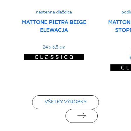
nástenna dlaždica
podl
MATTONE PIETRA BEIGE
MATTONE
ELEWACJA
STOP
24 x 6,5 cm
3
VŠETKY VÝROBKY