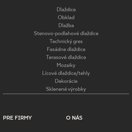
Dlaždice
Obklad
Dlažba
Stenovo-podlahové dlaždice
Technický gres
Fasádne dlaždice
Terasové dlaždice
Mozaiky
Lícové dlaždice/tehly
Dekorácie
Sklenené výrobky
PRE FIRMY
O NÁS