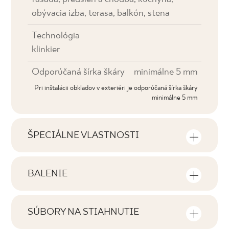
obývacia izba, terasa, balkón, stena
Technológia
klinkier
Odporúčaná šírka škáry
minimálne 5 mm
Pri inštalácii obkladov v exteriéri je odporúčaná šírka škáry
minimálne 5 mm
ŠPECIÁLNE VLASTNOSTI
Najdôležitejšie vlastnosti výrobku
BALENIE
Tónovanie
Informácie o počte kusov a štvorcových
V2
metrov v jednom balení výrobku
SÚBORY NA STIAHNUTIE
Tváre
Tu nájdete súbory na stiahnutie súvisiace s