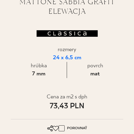
MATTONE SABBIA GRAFIT
ELEWACJA
KDE KÚPIŤ
O NÁS
MÔJ PROFIL
rozmery
24 x 6,5 cm
hrúbka
povrch
KONTAKT
7 mm
mat
PL
EN
SK
DE
UK
RU
Cena za m2 s dph
73,43 PLN
POROVNAŤ