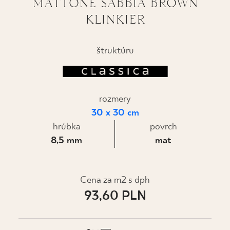
MATTONE SABBIA BROWN
KLINKIER
KDE KÚPIŤ
O NÁS
štruktúru
MÔJ PROFIL
rozmery
30 x 30 cm
KONTAKT
hrúbka
povrch
8,5 mm
mat
PL
EN
SK
DE
UK
RU
Cena za m2 s dph
93,60 PLN