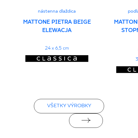
nástenna dlaždica
podl
MATTONE PIETRA BEIGE
MATTONE
ELEWACJA
STOP
24 x 6,5 cm
3
VŠETKY VÝROBKY