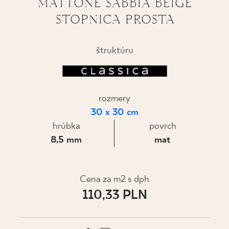
MATTONE SABBIA BEIGE
STOPNICA PROSTA
KDE KÚPIŤ
O NÁS
štruktúru
MÔJ PROFIL
rozmery
30 x 30 cm
KONTAKT
hrúbka
povrch
8,5 mm
mat
PL
EN
SK
DE
UK
RU
Cena za m2 s dph
110,33 PLN