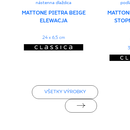
nástenna dlaždica
podl
MATTONE PIETRA BEIGE
MATTONE
ELEWACJA
STOP
24 x 6,5 cm
3
VŠETKY VÝROBKY