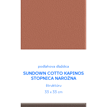
podlahova dlaždica
SUNDOWN COTTO KAPINOS
STOPNICA NAROŻNA
štruktúru
33 x 33 cm