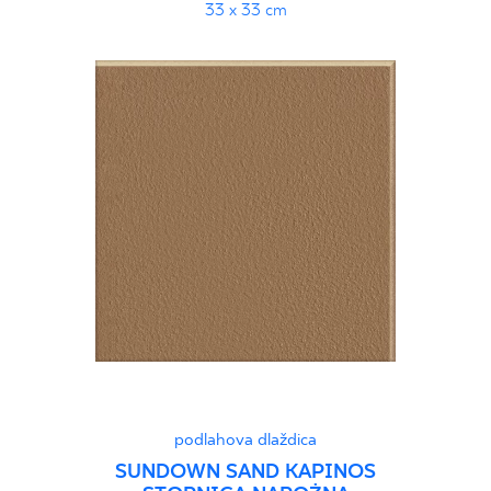
33 x 33 cm
podlahova dlaždica
SUNDOWN SAND KAPINOS