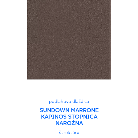
podlahova dlaždica
SUNDOWN MARRONE
KAPINOS STOPNICA
NAROŻNA
štruktúru