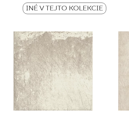
Grupa BIa
INÉ V TEJTO KOLEKCIE
Hmotnosť v kg jednej dlaždice
PDF 602 KB
3.78
Certyfikat uprawniajacy do oznaczania
wyrobu znakiem bezpieczeństwa B nr 95-
B-21
PDF 108 KB
Certyfikat zgodności z Polską Normą nr
96-N-21
PDF 78 KB
Vyhlásenia o výkone
PDF