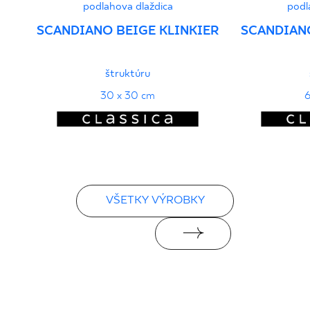
podlahova dlaždica
podl
SCANDIANO BEIGE KLINKIER
SCANDIANO
štruktúru
30 x 30 cm
6
VŠETKY VÝROBKY