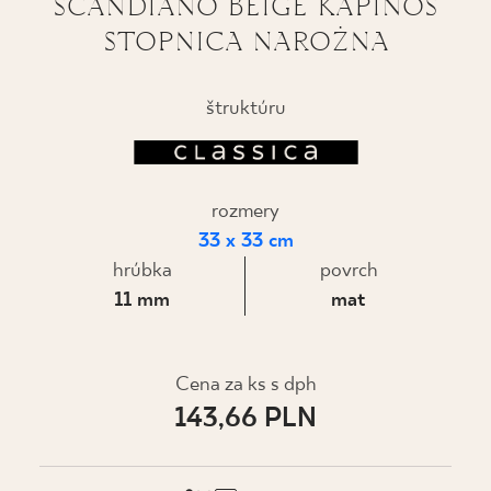
SCANDIANO BEIGE KAPINOS
STOPNICA NAROŻNA
KDE KÚPIŤ
O NÁS
štruktúru
MÔJ PROFIL
rozmery
33 x 33 cm
KONTAKT
hrúbka
povrch
11 mm
mat
PL
EN
SK
DE
UK
RU
Cena za ks s dph
143,66 PLN