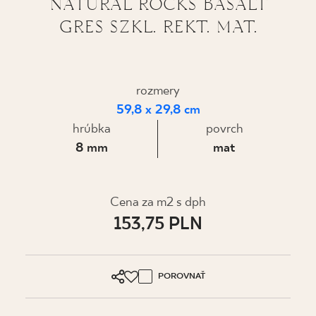
NATURAL ROCKS BASALT
GRES SZKL. REKT. MAT.
KDE KÚPIŤ
O NÁS
rozmery
59,8 x 29,8 cm
MÔJ PROFIL
hrúbka
povrch
8 mm
mat
KONTAKT
Cena za m2 s dph
PL
EN
SK
DE
UK
RU
153,75 PLN
POROVNAŤ