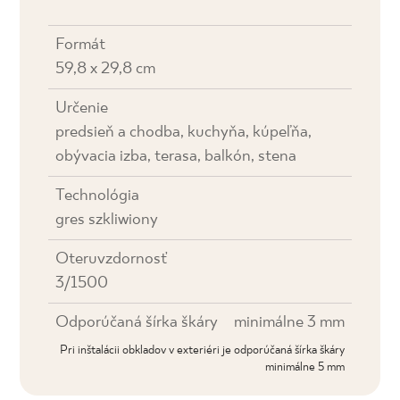
Formát
59,8 x 29,8 cm
Určenie
predsieň a chodba, kuchyňa, kúpeľňa,
obývacia izba, terasa, balkón, stena
Technológia
gres szkliwiony
Oteruvzdornosť
3/1500
Odporúčaná šírka škáry
minimálne 3 mm
Pri inštalácii obkladov v exteriéri je odporúčaná šírka škáry
minimálne 5 mm