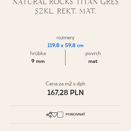
NATURAL ROCKS TITAN GRES
SZKL. REKT. MAT.
KDE KÚPIŤ
O NÁS
rozmery
119,8 x 59,8 cm
MÔJ PROFIL
hrúbka
povrch
9 mm
mat
KONTAKT
Cena za m2 s dph
PL
EN
SK
DE
UK
RU
167,28 PLN
POROVNAŤ