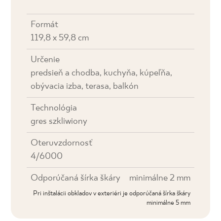
Formát
119,8 x 59,8 cm
Určenie
predsieň a chodba, kuchyňa, kúpeľňa,
obývacia izba, terasa, balkón
Technológia
gres szkliwiony
Oteruvzdornosť
4/6000
Odporúčaná šírka škáry
minimálne 2 mm
Pri inštalácii obkladov v exteriéri je odporúčaná šírka škáry
minimálne 5 mm