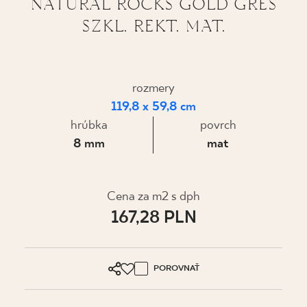
NATURAL ROCKS GOLD GRES
SZKL. REKT. MAT.
KDE KÚPIŤ
O NÁS
rozmery
119,8 x 59,8 cm
MÔJ PROFIL
hrúbka
povrch
8 mm
mat
KONTAKT
Cena za m2 s dph
PL
EN
SK
DE
UK
RU
167,28 PLN
POROVNAŤ