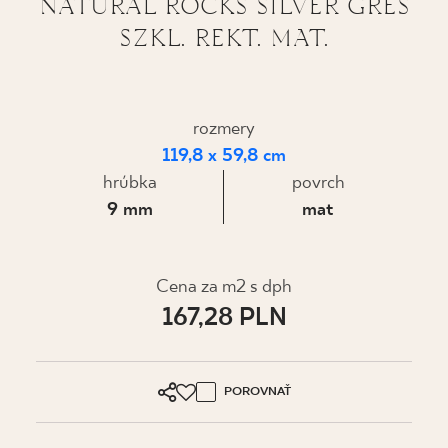
NATURAL ROCKS SILVER GRES
SZKL. REKT. MAT.
KDE KÚPIŤ
O NÁS
rozmery
119,8 x 59,8 cm
MÔJ PROFIL
hrúbka
povrch
9 mm
mat
KONTAKT
Cena za m2 s dph
PL
EN
SK
DE
UK
RU
167,28 PLN
POROVNAŤ