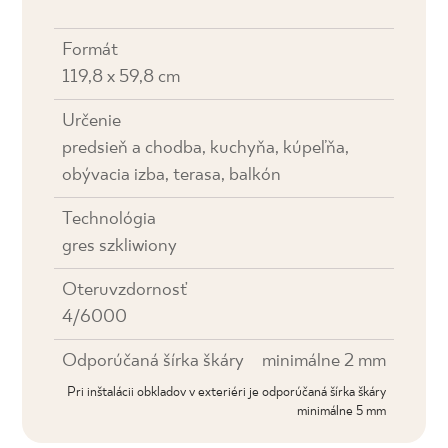
Formát
119,8 x 59,8 cm
Určenie
predsieň a chodba, kuchyňa, kúpeľňa,
obývacia izba, terasa, balkón
Technológia
gres szkliwiony
Oteruvzdornosť
4/6000
Odporúčaná šírka škáry
minimálne 2 mm
Pri inštalácii obkladov v exteriéri je odporúčaná šírka škáry
minimálne 5 mm