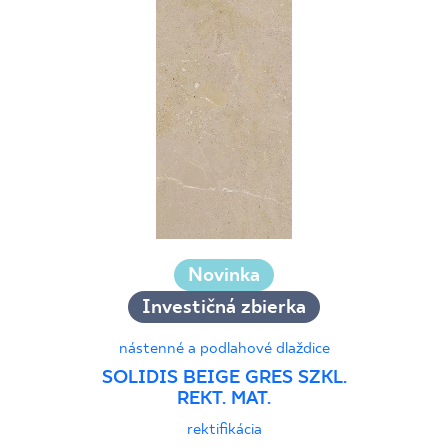
3 x 4 cm
60 x 60 cm
3 x 3 cm
75 x 75 cm
3 x 20 cm
90 x 90 cm
5 x 20 cm
120 x 120 cm
5 x 30 cm
10 x 60 cm
15 x 89 cm
27 x 27 cm
27 x 30 cm
Novinka
30 x 33 cm
31 x 31 cm
Investičná zbierka
33 x 33 cm
nástenné a podlahové dlaždice
SOLIDIS BEIGE GRES SZKL.
REKT. MAT.
rektifikácia