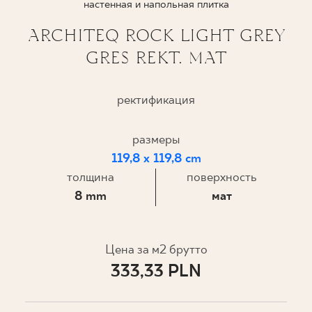
настенная и напольная плитка
ГДЕ КУПИТЬ
ARCHITEQ ROCK LIGHT GREY
GRES REKT. MAT
О НАС
ректификация
МОЙ ПРОФИЛЬ
размеры
119,8 x 119,8 cm
КОНТАКТ
толщина
поверхность
8 mm
мат
PL
EN
SK
DE
UK
RU
Цена за м2 брутто
333,33 PLN