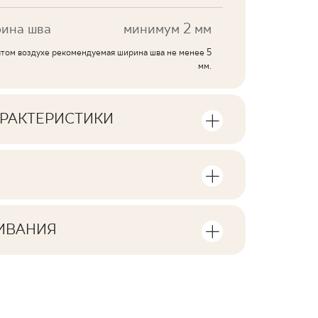
ина шва
минимум 2 мм
ытом воздухе рекомендуемая ширина шва не менее 5
мм.
РАКТЕРИСТИКИ
тики продукта
стве единиц продукции и
V1
а упаковку продукта
ИВАНИЯ
F1-10
лы для скачивания, связанные с
 в упаковке
2
да