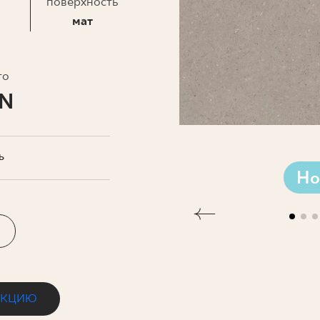
ЗНЕСА
поверхность
мат
то
LN
Ь
Но
ЕКЦИЮ