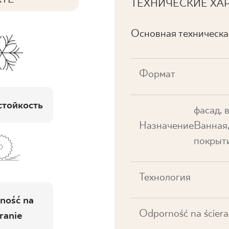
ТЕХНИЧЕСКИЕ ХА
Основная техническ
Формат
тойкость
фасад, 
Назначение
Ванная,
покрыти
Технология
ność na
Odporność na ściera
ranie