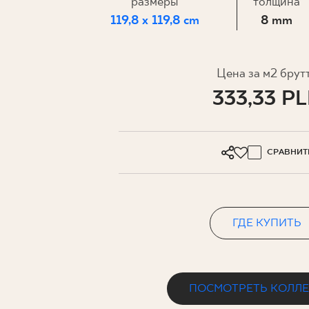
ДЛЯ БИ
размеры
толщина
119,8 x 119,8 cm
8 mm
МОЙ ПРОФИЛЬ
Цена за м2 брут
333,33 P
ГДЕ КУПИТЬ
О НАС
КОНТАКТ
СРАВНИТ
ГДЕ КУПИТЬ
PL
EN
SK
DE
UK
RU
ПОСМОТРЕТЬ КОЛЛ