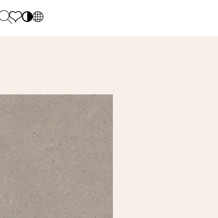
PL
EN
SK
Polecane
Monday - Friday: 9.00 - 17.00
DE
Sintered stone 
Saturday: 10.00 - 14.00
UK
Monumental
0 55 66 77
RU