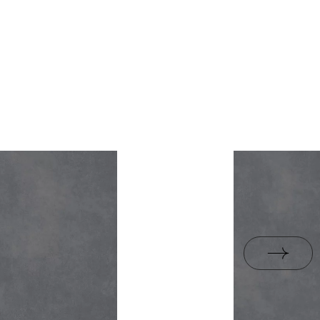
аковке.
2,87
стуры
ZIP 161 MB
да
аковки.
53,39
B.BK.60110.0319.2024
е
R10
PDF 588 KB
итки
26.7
да
i Wyrobu z Polską
PDF 83 KB
jący do oznaczania
PDF 111 KB
pieczeństwa 26-B-25
ктеристиках
PDF