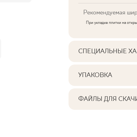
Рекомендуемая шир
При укладке плитки на откр
СПЕЦИАЛЬНЫЕ ХА
Основные характерис
УПАКОВКА
Информация о количе
Тональность
квадратных метров н
ФАЙЛЫ ДЛЯ СКАЧ
Лица
Здесь вы найдете фай
продуктом
Количество изделий
Ректификация