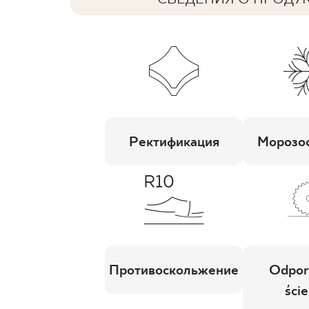
Ректификация
Морозос
Противоскольжение
Odpor
ście