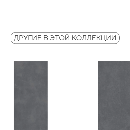
Количество м2 в уп
Загрузите файл тек
Морозостойкость
Масса в кг для 1 уп
Atest Higieniczny 
Противоскольжени
- Grupa BIa
ДРУГИЕ В ЭТОЙ КОЛЛЕКЦИИ
Масса в кг для 1 пл
Barwiona w masie
Certyfikat Zgodnośc
Normą 27-N-25
Certyfikat uprawnia
wyrobu znakiem bez
Декларации о хара