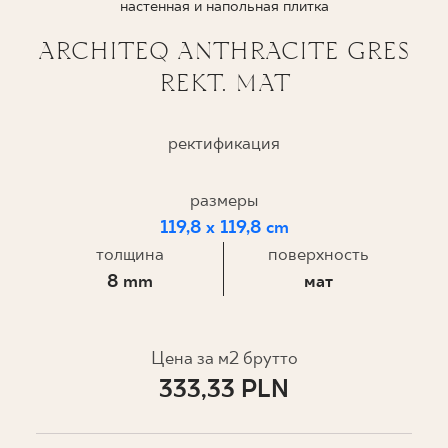
настенная и напольная плитка
ГДЕ КУПИТЬ
ARCHITEQ ANTHRACITE GRES
REKT. MAT
О НАС
ректификация
МОЙ ПРОФИЛЬ
размеры
119,8 x 119,8 cm
КОНТАКТ
толщина
поверхность
8 mm
мат
PL
EN
SK
DE
UK
RU
Цена за м2 брутто
333,33 PLN