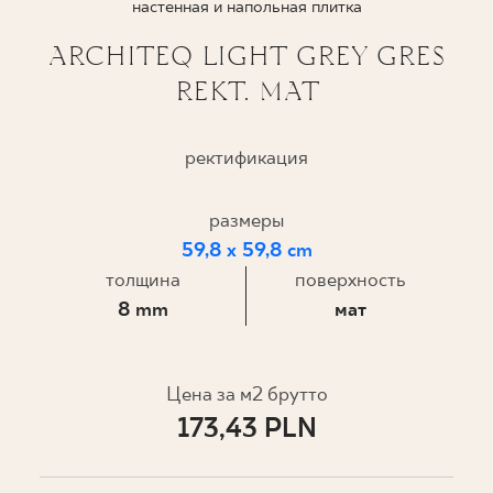
настенная и напольная плитка
ГДЕ КУПИТЬ
ARCHITEQ LIGHT GREY GRES
REKT. MAT
О НАС
ректификация
МОЙ ПРОФИЛЬ
размеры
59,8 x 59,8 cm
КОНТАКТ
толщина
поверхность
8 mm
мат
PL
EN
SK
DE
UK
RU
Цена за м2 брутто
173,43 PLN