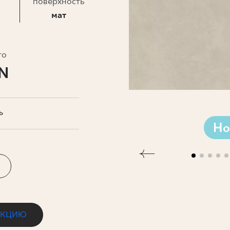
ЗНЕСА
поверхность
мат
то
LN
Ь
Но
ЕКЦИЮ