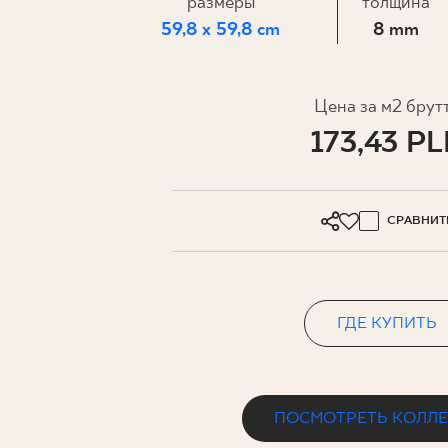
ДЛЯ БИ
размеры
толщина
59,8 x 59,8 cm
8 mm
МОЙ ПРОФИЛЬ
Цена за м2 брут
173,43 P
ГДЕ КУПИТЬ
О НАС
КОНТАКТ
СРАВНИТ
ГДЕ КУПИТЬ
PL
EN
SK
DE
UK
RU
ПОСМОТРЕТЬ КОЛЛ