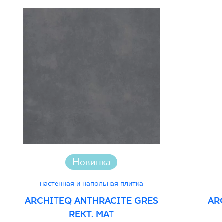
Новинка
настенная и напольная плитка
ARCHITEQ ANTHRACITE GRES
AR
REKT. MAT