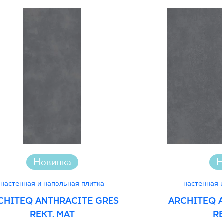
Certyfikat Zgodnośc
Normą 27-N-25
Certyfikat uprawnia
wyrobu znakiem bez
Декларации о хара
Новинка
Н
настенная и напольная плитка
настенная 
CHITEQ ANTHRACITE GRES
ARCHITEQ 
REKT. MAT
R