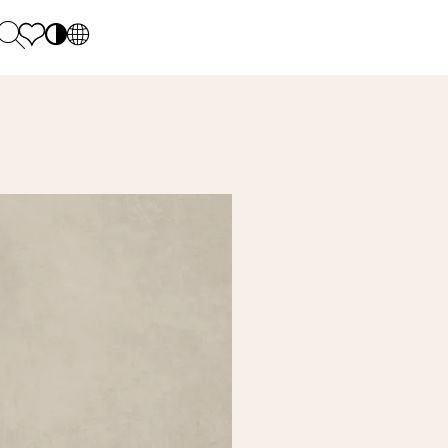
PL
EN
SK
Polecane
Monday - Friday: 9.00 - 17.00
DE
Sintered stone 
Saturday: 10.00 - 14.00
UK
Monumental
0 55 66 77
RU