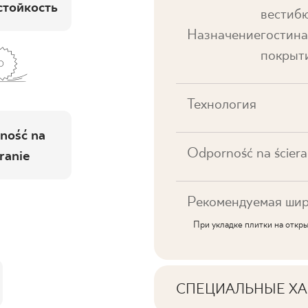
тойкость
вестибю
Назначение
гостина
покрыти
Технология
ność na
Odporność na ściera
ranie
Рекомендуемая шир
При укладке плитки на откр
СПЕЦИАЛЬНЫЕ ХА