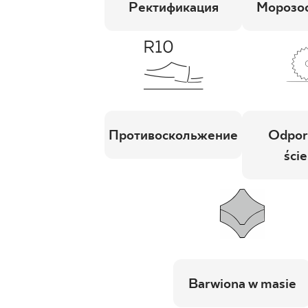
Ректификация
Морозос
Противоскольжение
Odpor
ście
Barwiona w masie